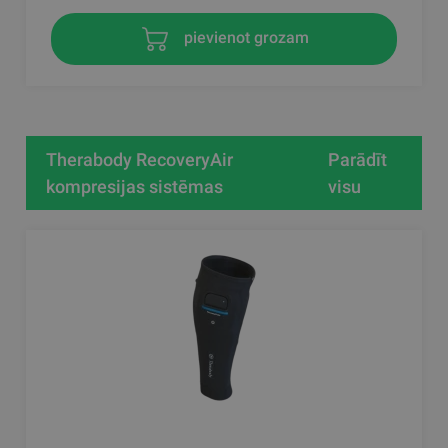
pievienot grozam
Therabody RecoveryAir
Parādīt
kompresijas sistēmas
visu