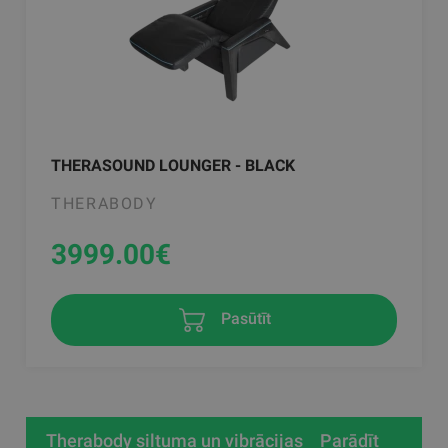
THERASOUND LOUNGER - BLACK
THERABODY
3999.00
€
Pasūtīt
Therabody siltuma un vibrācijas
Parādīt