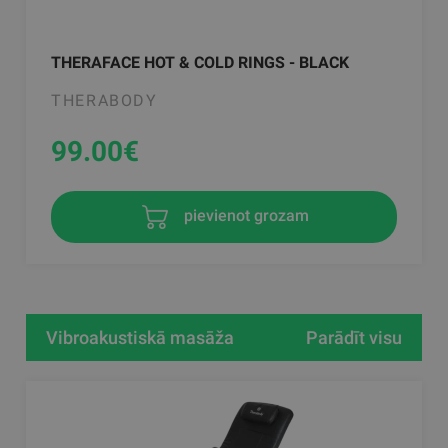
THERAFACE HOT & COLD RINGS - BLACK
THERABODY
99.00
€
pievienot grozam
Vibroakustiskā masāža
Parādīt visu