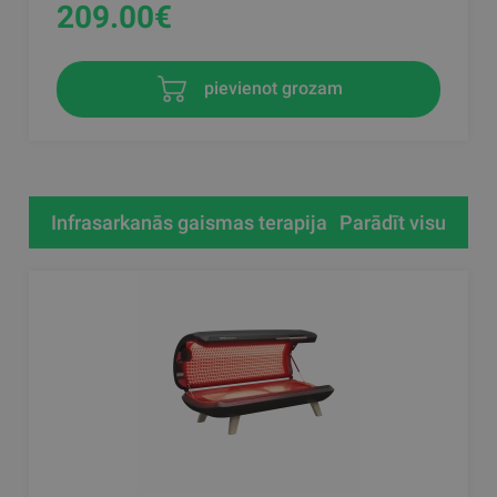
209.00
€
pievienot grozam
Infrasarkanās gaismas terapija
Parādīt visu