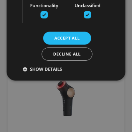
KOPŠANAI
Functionality
Unclassified
THERABODY
349.00
€
ACCEPT ALL
pievienot grozam
DECLINE ALL
SHOW DETAILS