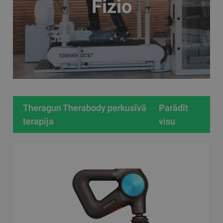
Fizio
Theragun Therabody perkusīvā
Parādīt
terapija
visu