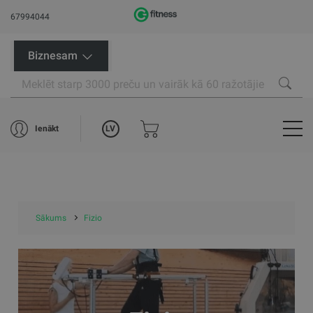
67994044
Biznesam
LV
Ienākt
Sākums
Fizio