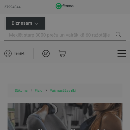
67994044
Biznesam
LV
Ienākt
Sākums
Fizio
Pašmasāžas rīki