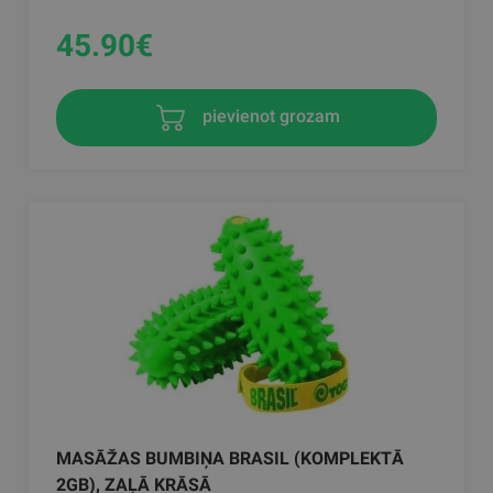
45.90
€
pievienot grozam
MASĀŽAS BUMBIŅA BRASIL (KOMPLEKTĀ
2GB), ZAĻĀ KRĀSĀ