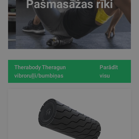
Pašmasāžas rīki
Therabody Theragun
Parādīt
vibroruļļi/bumbiņas
visu