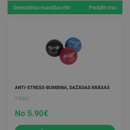
Sensorālas masāžas rīki
Parādīt visu
ANTI-STRESS-BUMBIŅA, DAŽĀDAS KRĀSAS
TOGU
No 5.90
€