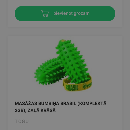
pievienot grozam
MASĀŽAS BUMBIŅA BRASIL (KOMPLEKTĀ
2GB), ZAĻĀ KRĀSĀ
TOGU