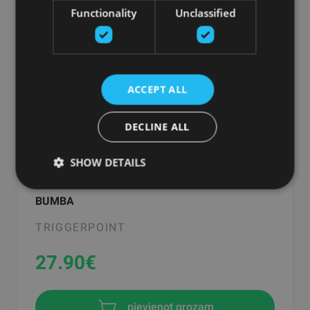
Functionality
Unclassified
ACCEPT ALL
DECLINE ALL
SHOW DETAILS
TRIGGERPOINT THE GRID BALL MASAŽAS
BUMBA
TRIGGERPOINT
27.90
€
pievienot grozam