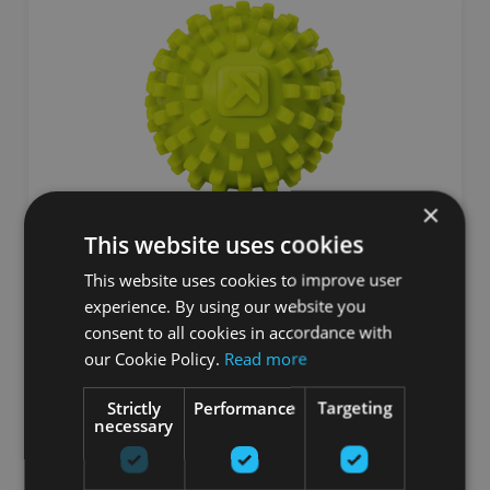
×
This website uses cookies
TRIGGERPOINT MOBIPOINT™ MASAŽAS
BUMBINA
This website uses cookies to improve user
experience. By using our website you
TRIGGERPOINT
consent to all cookies in accordance with
our Cookie Policy.
Read more
9.90
€
Strictly
Performance
Targeting
necessary
pievienot grozam