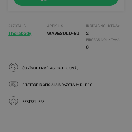
RAŽOTĀJS
ARTIKULS
IR RĪGAS NOLIKTAVĀ:
Therabody
WAVESOLO-EU
2
EIROPAS NOLIKTAVĀ
0
ŠO ZĪMOLU IZVĒLAS PROFESIONĀĻI
FITSTORE IR OFICIĀLAIS RAŽOTĀJA DĪLERIS
BESTSELLERS