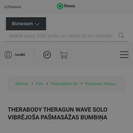
67994044
Biznesam
LV
Ienākt
Sākums
Fizio
Pašmasāžas rīki
Therabody Theragun vibroruļļi/bumbiņas
THERABODY THERAGUN WAVE SOLO
VIBRĒJOŠA PAŠMASĀŽAS BUMBIŅA