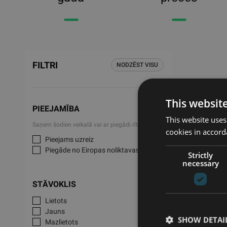
━━
━━
FILTRI
NODZĒST VISU
-10%
This websit
PIEEJAMĪBA
This website uses
Saņem šodien veikalā vai ar piegādi rīt
cookies in accord
Pieejams uzreiz
Piegāde no Eiropas noliktavas
Strictly
necessary
STĀVOKLIS
Lietots
YBELL 
Jauns
SHOW DETAI
YBELL
Mazlietots