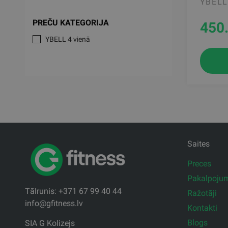
YBELL
PREČU KATEGORIJA
450
YBELL 4 vienā
Saites
Preces
Pakalpoju
Tālrunis: +371 67 99 40 44
Ražotāji
info@gfitness.lv
Kontakti
Blogs
SIA G Kolizejs