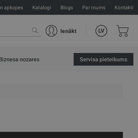
un apkopes
Katalogi
Blogs
Par mums
Kontakti
LV
Ienākt
Biznesa nozares
Servisa pieteikums