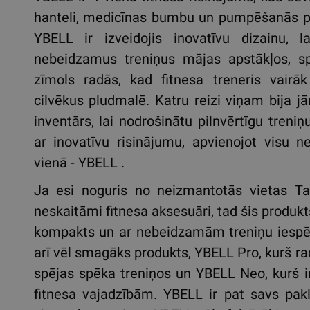
hanteli, medicīnas bumbu un pumpēšanās p
YBELL ir izveidojis inovatīvu dizainu, l
nebeidzamus treniņus mājas apstākļos, sp
zīmols radās, kad fitnesa treneris vairā
cilvēkus pludmalē. Katru reizi viņam bija j
inventārs, lai nodrošinātu pilnvērtīgu treniņ
ar inovatīvu risinājumu, apvienojot visu 
vienā - YBELL .
Ja esi noguris no neizmantotās vietas T
neskaitāmi fitnesa aksesuāri, tad šis produkts
kompakts un ar nebeidzamām treniņu iespē
arī vēl smagāks produkts, YBELL Pro, kurš rad
spējas spēka treniņos un YBELL Neo, kurš i
fitnesa vajadzībām. YBELL ir pat savs pakl