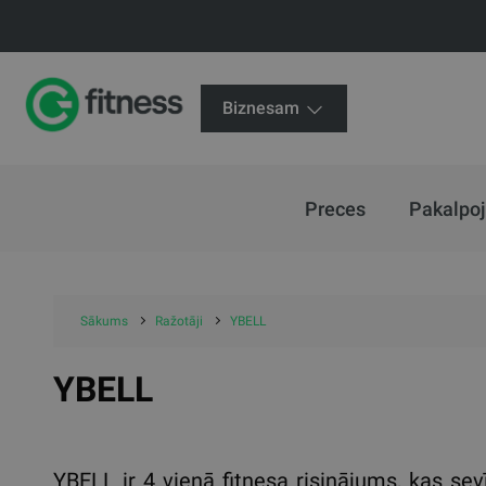
Biznesam
Preces
Pakalpo
Sākums
Ražotāji
YBELL
YBELL
YBELL ir 4 vienā fitnesa risinājums, kas se