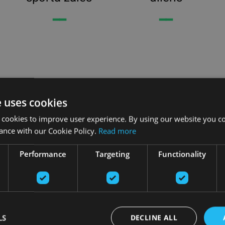
━━
━━
e uses cookies
 cookies to improve user experience. By using our website you co
ance with our Cookie Policy.
Read more
Performance
Targeting
Functionality
NEO
YBELL EXERCISE MAT
LS
DECLINE ALL
YBELL