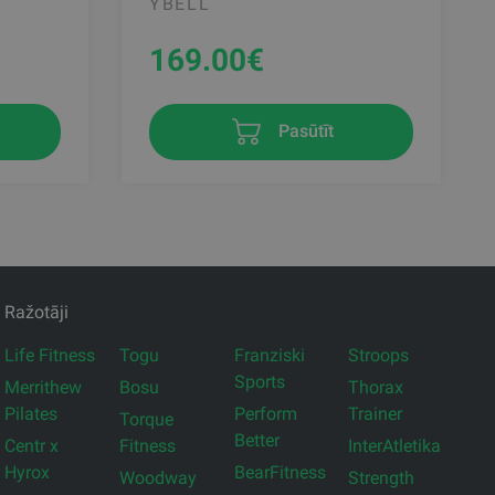
YBELL
169.00
€
Pasūtīt
Ražotāji
Life Fitness
Togu
Franziski
Stroops
Sports
Merrithew
Bosu
Thorax
Pilates
Perform
Trainer
Torque
Better
Centr x
Fitness
InterAtletika
Hyrox
BearFitness
Woodway
Strength