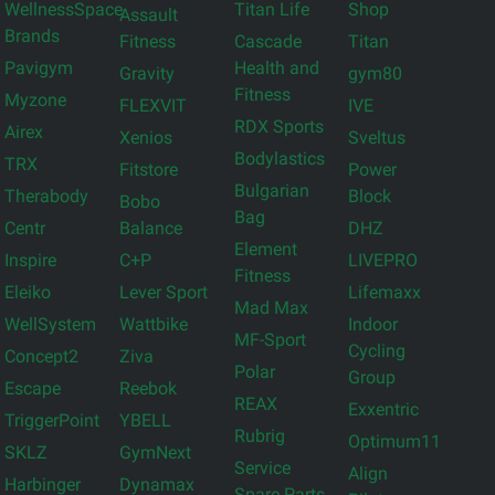
WellnessSpace
Titan Life
Shop
Assault
Brands
Fitness
Cascade
Titan
Pavigym
Health and
Gravity
gym80
Fitness
Myzone
FLEXVIT
IVE
RDX Sports
Airex
Xenios
Sveltus
Bodylastics
TRX
Fitstore
Power
Bulgarian
Therabody
Block
Bobo
Bag
Centr
Balance
DHZ
Element
Inspire
C+P
LIVEPRO
Fitness
Eleiko
Lever Sport
Lifemaxx
Mad Max
WellSystem
Wattbike
Indoor
MF-Sport
Cycling
Concept2
Ziva
Polar
Group
Escape
Reebok
REAX
Exxentric
TriggerPoint
YBELL
Rubrig
Optimum11
SKLZ
GymNext
Service
Align
Harbinger
Dynamax
Spare Parts