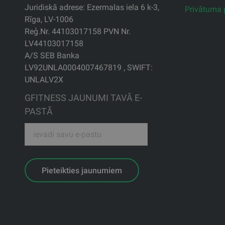
Juridiskā adrese: Ezermalas iela 6 k-3,
Privātuma p
Rīga, LV-1006
Reģ.Nr. 44103017158 PVN Nr.
LV44103017158
A/S SEB Banka
LV92UNLA0004007467819 , SWIFT:
UNLALV2X
GFITNESS JAUNUMI TAVĀ E-
PASTĀ
Pieteikties jaunumiem