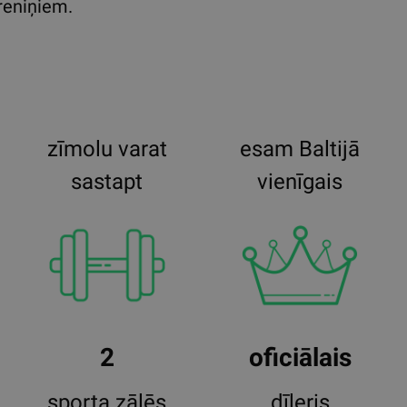
reniņiem.
zīmolu varat
esam Baltijā
sastapt
vienīgais
2
oficiālais
sporta zālēs
dīleris