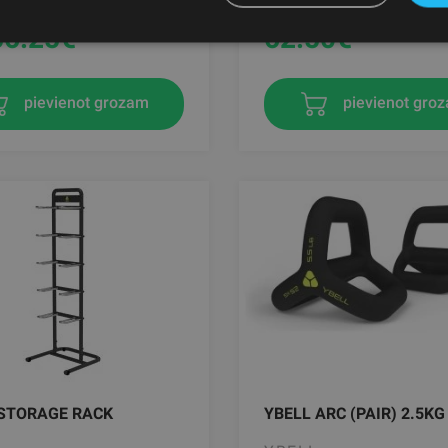
56.25
€
62.50
€
pievienot gro
pievienot grozam
 STORAGE RACK
YBELL ARC (PAIR) 2.5K