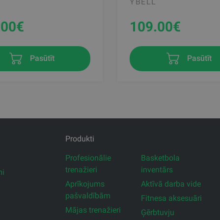
YBELL
.00
€
109.00
€
Pasūtīt
Pasūtīt
Produkti
Profesionālie
Basketbola
trenažieri
inventārs
mi
Aprīkojums
Aktīvā darba vide
pašvaldībām
Fitnesa aksesuāri
Mājas trenažieri
Ģērbtuvju