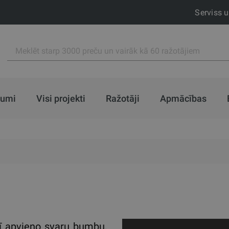
Serviss 
jumi
Visi projekti
Ražotāji
Apmācības
vī apvieno svaru bumbu,