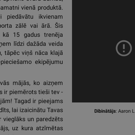
amatni vienā produktā.
ai piedāvātu ikvienam
orta zālē vai ārā. Šis
k kā 15 gadus trenēja
āņem līdzi dažāda veida
u, tāpēc viņš nāca klajā
nepieciešamo ekipējumu
avās mājās, ko aizņem
 ir piemērots tieši tev -
jām! Tagad ir pieejams
īts, lai izaicinātu Tavas
Dibinātājs
: Aaron
r vieglāks un paredzēts
ājs, uz kura atzīmētas