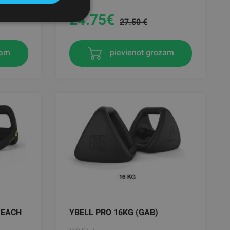
24.75
€
27.50 €
zam
pievienot grozam
G EACH
YBELL PRO 16KG (GAB)