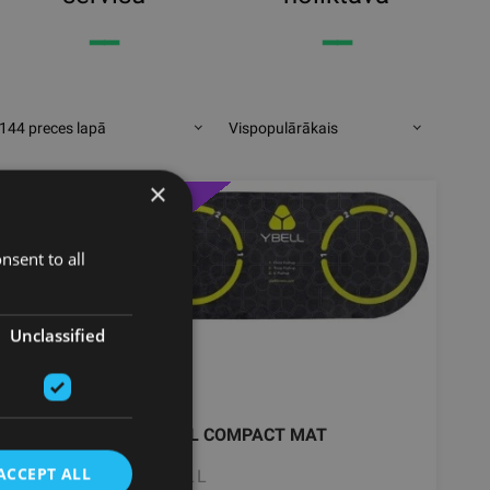
━━
━━
144 preces lapā
Vispopulārākais
×
-10%
nsent to all
Unclassified
YBELL COMPACT MAT
ACCEPT ALL
YBELL