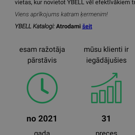
vietas, kur novietot YBELL vēl efektīvākiem t
Viens aprīkojums katram ķermenim!
YBELL Katalogi:
Atrodami
šeit
esam ražotāja
mūsu klienti ir
pārstāvis
iegādājušies
no 2021
31
gada
preces