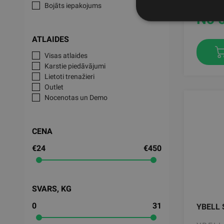
Bojāts iepakojums
No 
ATLAIDES
Visas atlaides
Karstie piedāvājumi
Lietoti trenažieri
Outlet
Nocenotas un Demo
CENA
€24
€450
SVARS, KG
0
31
YBELL