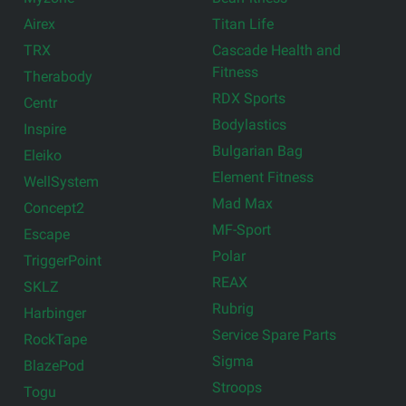
Airex
Titan Life
TRX
Cascade Health and
Fitness
Therabody
RDX Sports
Centr
Bodylastics
Inspire
Bulgarian Bag
Eleiko
Element Fitness
WellSystem
Mad Max
Concept2
MF-Sport
Escape
Polar
TriggerPoint
REAX
SKLZ
Rubrig
Harbinger
Service Spare Parts
RockTape
Sigma
BlazePod
Stroops
Togu