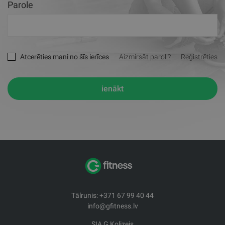
Parole
Atcerēties mani no šīs ierīces
Aizmirsāt paroli?
Reģistrēties
ienākt
Tālrunis: +371 67 99 40 44
info@gfitness.lv
SIA G Kolizejs