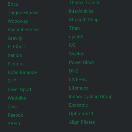
Thorax Trainer
Bosu
InterAtletika
Torque Fitness
Strength Shop
Woodway
Titan
Assault Fitness
gym80
Gravity
IVE
FLEXVIT
Sveltus
Xenios
Power Block
Fitstore
DHZ
Bobo Balance
LIVEPRO
C+P
Lifemaxx
Lever Sport
Indoor Cycling Group
Wattbike
Exxentric
Ziva
Optimum11
Reebok
Align Pilates
YBELL