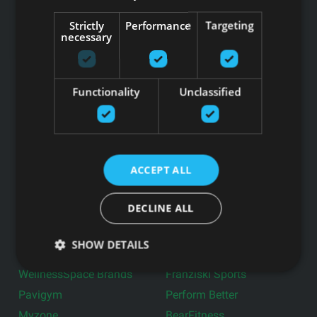
Profesionālie trenažieri
Aktīvā darba vide
Strictly
Performance
Targeting
necessary
Aprīkojums pašvaldībām
Fitnesa aksesuāri
Mājas trenažieri
Ģērbtuvju aprīkojums
Lietotie trenažieri
Brīvie svari
Functionality
Unclassified
CrossFit inventārs
Grupu nodarbību
inventārs
Funkcionālais treniņš
Grīdas segumi
Fizio & Rehabilitācija
Basketbola inventārs
ACCEPT ALL
Ražotāji
DECLINE ALL
Life Fitness
GymNext
Merrithew Pilates
Dynamax
SHOW DETAILS
Centr x Hyrox
Jordan Fitness
WellnessSpace Brands
Franziski Sports
Pavigym
Perform Better
Myzone
BearFitness