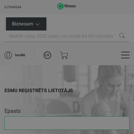
67994044
Biznesam
LV
Ienākt
ESMU REĢISTRĒTS LIETOTĀJS
Epasts