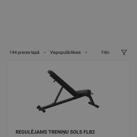
144 preces lapā
Vispopulārākais
Filtri
REGULĒJAMS TRENIŅU SOLS FLB2