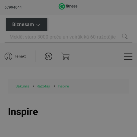
67994044
Biznesam
LV
Ienākt
Sākums
Ražotāji
Inspire
Inspire