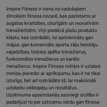
Inspire Fitness ir viens no vadošajiem
zīmoliem fitnesa nozarē, kas pazīstams ar
augstas kvalitātes, izturīgām un inovatīvām
trenažierīcēm. Viņi piedāvā plašu produktu
klāstu, kas izstrādāti, lai apmierinātu gan
mājas, gan komerciālo sporta zāļu lietotāju
vajadzības, tostarp spēka trenažierus,
funkcionālos trenažierus un kardio
trenažierus. Inspire Fitness mērķis ir uzlabot
treniņu pieredzi ar aprīkojumu, kas ir ne tikai
izturīgs, bet arī izstrādāts tā, lai maksimāli
uzlabotu veiktspēju un rezultātus.
Uzņēmuma apņemšanās sasniegt izcilību ir
padarījusi to par uzticamu vārdu gan fitnesa