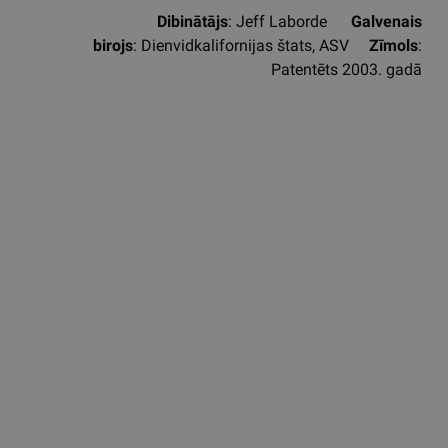
Dibinātājs
: Jeff Laborde
Galvenais
birojs
: Dienvidkalifornijas štats, ASV
Zīmols
:
Patentēts 2003. gadā