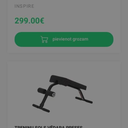
INSPIRE
299.00
€
pievienot grozam
TRENIŅU SOLS VĒDARA PRESES