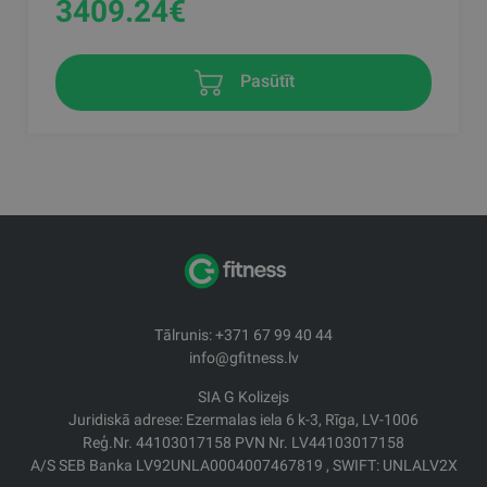
3409.24
€
Pasūtīt
Tālrunis: +371 67 99 40 44
info@gfitness.lv
SIA G Kolizejs
Juridiskā adrese: Ezermalas iela 6 k-3, Rīga, LV-1006
Reģ.Nr. 44103017158 PVN Nr. LV44103017158
A/S SEB Banka LV92UNLA0004007467819 , SWIFT: UNLALV2X