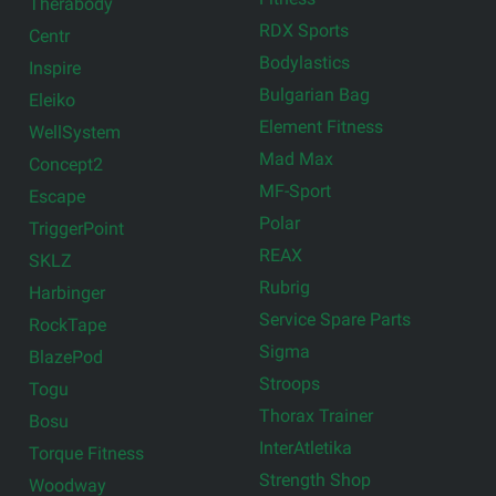
Therabody
RDX Sports
Centr
Bodylastics
Inspire
Bulgarian Bag
Eleiko
Element Fitness
WellSystem
Mad Max
Concept2
MF-Sport
Escape
Polar
TriggerPoint
REAX
SKLZ
Rubrig
Harbinger
Service Spare Parts
RockTape
Sigma
BlazePod
Stroops
Togu
Thorax Trainer
Bosu
InterAtletika
Torque Fitness
Strength Shop
Woodway