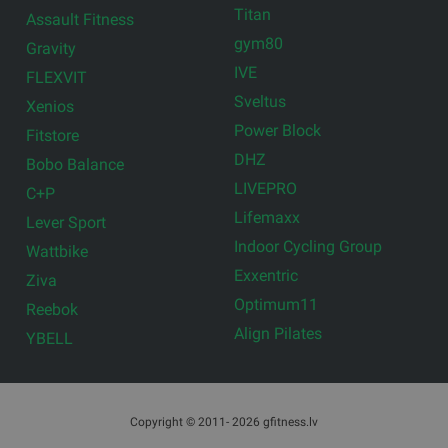
Titan
Assault Fitness
gym80
Gravity
IVE
FLEXVIT
Sveltus
Xenios
Power Block
Fitstore
DHZ
Bobo Balance
LIVEPRO
C+P
Lifemaxx
Lever Sport
Indoor Cycling Group
Wattbike
Exxentric
Ziva
Optimum11
Reebok
Align Pilates
YBELL
Copyright © 2011- 2026 gfitness.lv