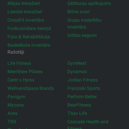
Mājas trenažieri
Ģērbtuvju aprīkojums
Lietotie trenažieri
Brīvie svari
CrossFit inventārs
Grupu nodarbību
inventārs
Funkcionālais treniņš
Grīdas segumi
Fizio & Rehabilitācija
Basketbola inventārs
Ražotāji
Life Fitness
GymNext
Merrithew Pilates
Dynamax
Centr x Hyrox
Jordan Fitness
WellnessSpace Brands
Franziski Sports
Pavigym
Perform Better
Myzone
BearFitness
Airex
Titan Life
TRX
Cascade Health and
Fitness