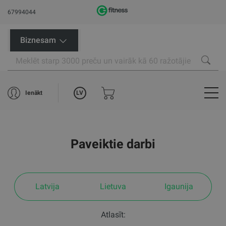
67994044
Biznesam
LV
Ienākt
Paveiktie darbi
Latvija
Lietuva
Igaunija
Atlasīt: