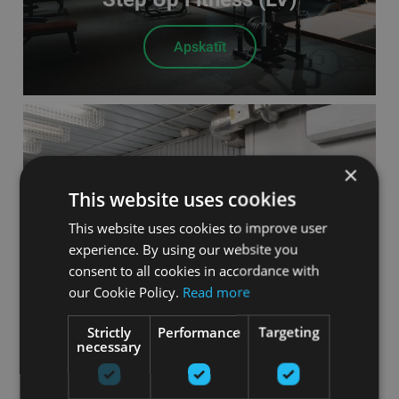
Apskatīt
×
This website uses cookies
This website uses cookies to improve user
experience. By using our website you
consent to all cookies in accordance with
Ķekavas sporta kluba
our Cookie Policy.
Read more
trenažieru zāle (LV)
Strictly
Performance
Targeting
necessary
Apskatīt