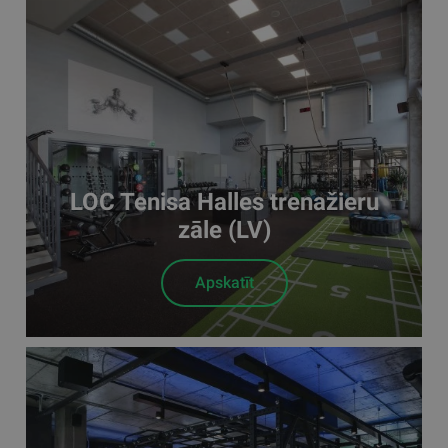
LOC Tenisa Halles trenažieru
zāle (LV)
Apskatīt