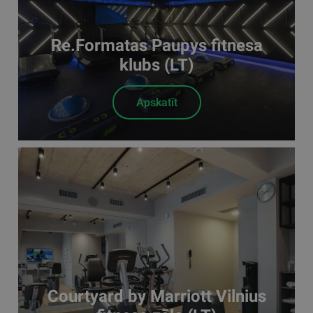
Re.Formatas Paupys fitnesa
klubs (LT)
Apskatīt
Courtyard by Marriott Vilnius