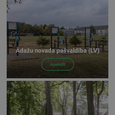
Ādažu novada pašvaldība (LV)
Apskatīt