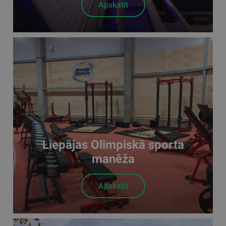
Apskatīt
Liepājas Olimpiskā sporta
manēža
Apskatīt