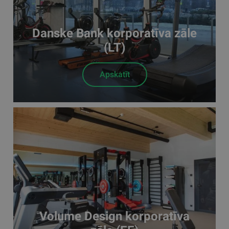
Danske Bank korporatīva zāle
(LT)
Apskatīt
Volume Design korporatīva