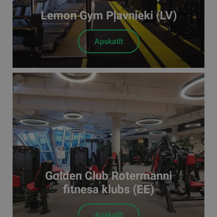
Lemon Gym Pļavnieki (LV)
Apskatīt
Golden Club Rotermanni
fitnesa klubs (EE)
Apskatīt