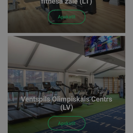
fitnesa zāle (LT)
Apskatīt
Ventspils Olimpiskais Centrs
(LV)
Apskatīt