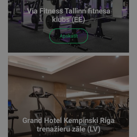
Via Fitness Tallinn fitnesa
klubs (EE)
Apskatīt
Grand Hotel Kempinski Riga
trenažieru zāle (LV)