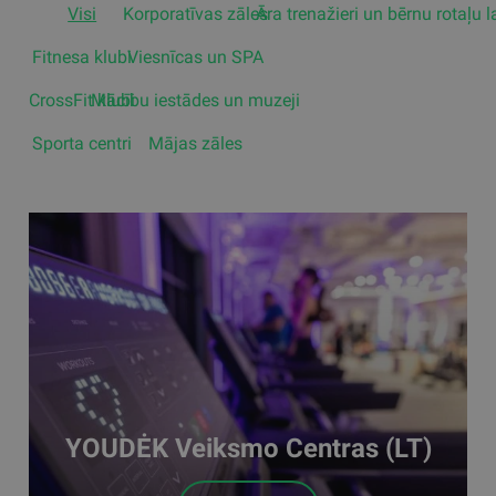
Visi
Korporatīvas zāles
Āra trenažieri un bērnu rotaļu 
Fitnesa klubi
Viesnīcas un SPA
CrossFit klubi
Mācību iestādes un muzeji
Sporta centri
Mājas zāles
YOUDĖK Veiksmo Centras (LT)