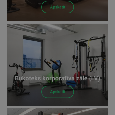
Apskatīt
Bukoteks korporatīva zāle (LV)
Apskatīt