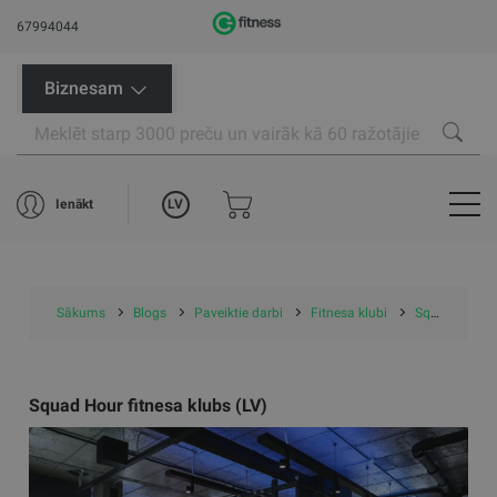
67994044
Biznesam
LV
Ienākt
Sākums
Blogs
Paveiktie darbi
Fitnesa klubi
Squad Hour fitnesa klubs (LV)
Squad Hour fitnesa klubs (LV)