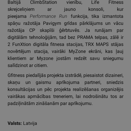
Baltijā ClimbStation vienību, Life Fitness
skrejceliņiem ar jauno konsoli, kur
pieejama
Performance Run
funkcija, tika izmantota
spāņu ražotāja Pavigym grīdas pārklājums un vācu
ražotāja CP skapīši ģērbtuvēs. Ja runājam par
digitālām tehnoloģijām, tad bez PRAMA telpas, zālē ir
2 FunXtion digitāla fitnesa stacijas, TRX MAPS stājas
novērtējum stacija, vairāki MyZone ekrāni, kas ļauj
klientiem ar Myzone jostām redzēt savu sniegumu
salīdzinot ar citiem.
Gfitness piedalījās projekta izstrādē, piesaistot dizaineri,
skaņu un gaismu aprīkojuma partneri, sniedzis
konsultācijas un pēc projekta realizēšanas organizējis
vairākas apmācības treneriem, lai nodrošinātu tos ar
padziļinātām zināšanām par aprīkojumu.
Valsts:
Latvija