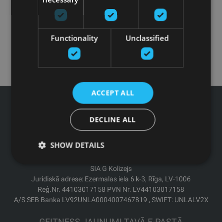
Functionality
Unclassified
ACCEPT ALL
DECLINE ALL
Tālrunis: +371 67 99 40 44
SHOW DETAILS
info@gfitness.lv
SIA G Kolizejs
Juridiskā adrese: Ezermalas iela 6 k-3, Rīga, LV-1006
Reģ.Nr. 44103017158 PVN Nr. LV44103017158
A/S SEB Banka LV92UNLA0004007467819 , SWIFT: UNLALV2X
GFITNESS JAUNUMI TAVĀ E-PASTĀ