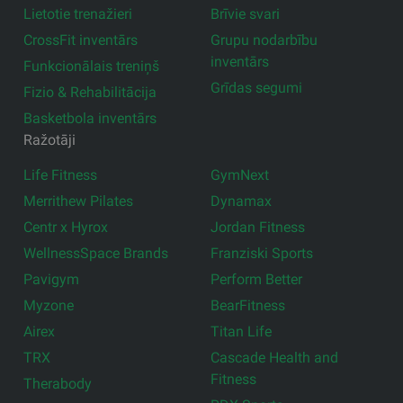
Lietotie trenažieri
Brīvie svari
CrossFit inventārs
Grupu nodarbību
inventārs
Funkcionālais treniņš
Grīdas segumi
Fizio & Rehabilitācija
Basketbola inventārs
Ražotāji
Life Fitness
GymNext
Merrithew Pilates
Dynamax
Centr x Hyrox
Jordan Fitness
WellnessSpace Brands
Franziski Sports
Pavigym
Perform Better
Myzone
BearFitness
Airex
Titan Life
TRX
Cascade Health and
Fitness
Therabody