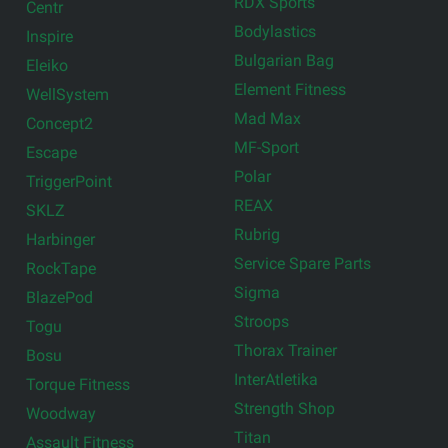
RDX Sports
Centr
Bodylastics
Inspire
Bulgarian Bag
Eleiko
Element Fitness
WellSystem
Mad Max
Concept2
MF-Sport
Escape
Polar
TriggerPoint
REAX
SKLZ
Rubrig
Harbinger
Service Spare Parts
RockTape
Sigma
BlazePod
Stroops
Togu
Thorax Trainer
Bosu
InterAtletika
Torque Fitness
Strength Shop
Woodway
Titan
Assault Fitness