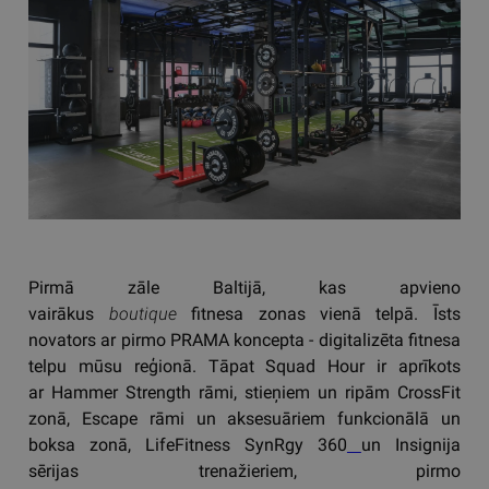
Pirmā zāle Baltijā, kas apvieno
vairākus
boutique
fitnesa zonas vienā telpā. Īsts
novators ar pirmo PRAMA koncepta - digitalizēta fitnesa
telpu mūsu reģionā. Tāpat Squad Hour ir aprīkots
ar Hammer Strength rāmi, stieņiem un ripām CrossFit
zonā, Escape rāmi un aksesuāriem funkcionālā un
boksa zonā, LifeFitness SynRgy 360
un Insignija
sērijas trenažieriem, pirmo