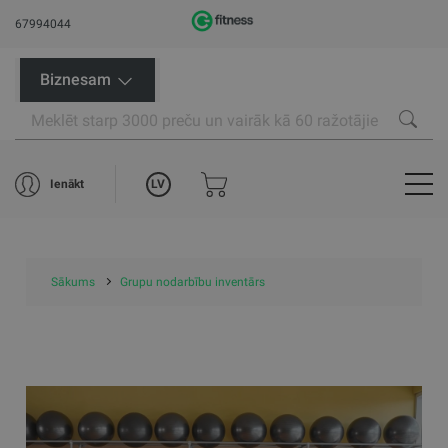
67994044
Biznesam
LV
Ienākt
Sākums
Grupu nodarbību inventārs