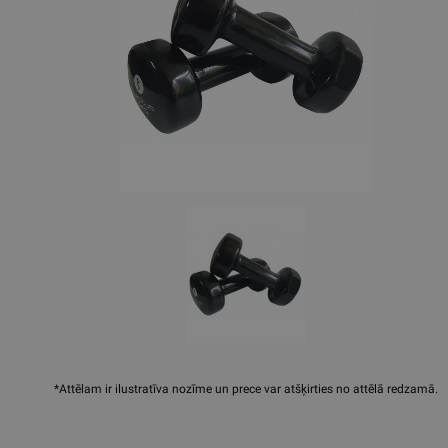
*Attēlam ir ilustratīva nozīme un prece var atšķirties no attēlā redzamā.