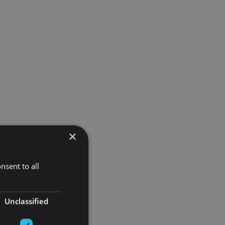
×
nsent to all
Unclassified