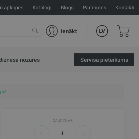
un apkopes
Katalogi
Blogs
Par mums
Kontakti
LV
Ienākt
Biznesa nozares
Servisa pieteikums
g x2
DAUDZUMS