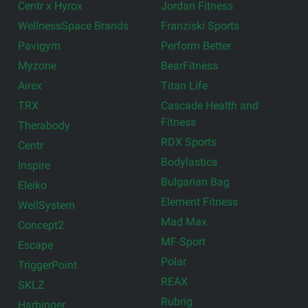
Centr x Hyrox
Jordan Fitness
WellnessSpace Brands
Franziski Sports
Pavigym
Perform Better
Myzone
BearFitness
Airex
Titan Life
TRX
Cascade Health and
Fitness
Therabody
RDX Sports
Centr
Bodylastics
Inspire
Bulgarian Bag
Eleiko
Element Fitness
WellSystem
Mad Max
Concept2
MF-Sport
Escape
Polar
TriggerPoint
REAX
SKLZ
Rubrig
Harbinger