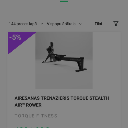
━━
144 preces lapā
Vispopulārākais
Filtri
-5%
AIRĒŠANAS TRENAŽIERIS TORQUE STEALTH
AIR™ ROWER
TORQUE FITNESS