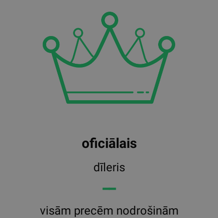
oficiālais
dīleris
━━
visām precēm nodrošinām