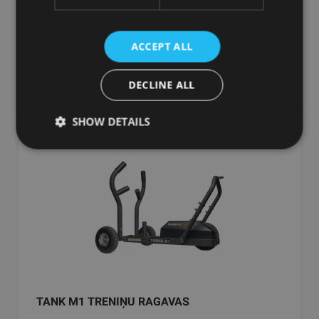
215.38
€
ACCEPT ALL
Pasūtīt
DECLINE ALL
SHOW DETAILS
TANK M1 TRENIŅU RAGAVAS