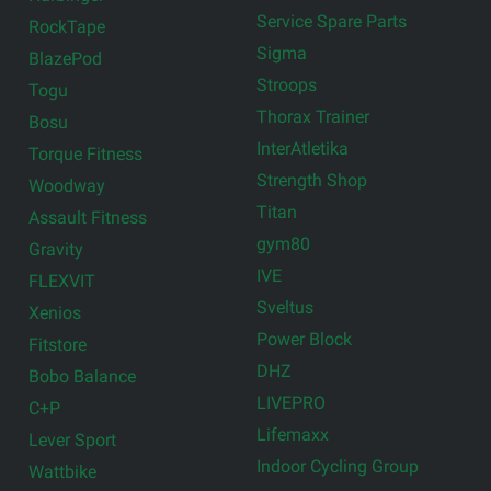
Service Spare Parts
RockTape
Sigma
BlazePod
Stroops
Togu
Thorax Trainer
Bosu
InterAtletika
Torque Fitness
Strength Shop
Woodway
Titan
Assault Fitness
gym80
Gravity
IVE
FLEXVIT
Sveltus
Xenios
Power Block
Fitstore
DHZ
Bobo Balance
LIVEPRO
C+P
Lifemaxx
Lever Sport
Indoor Cycling Group
Wattbike