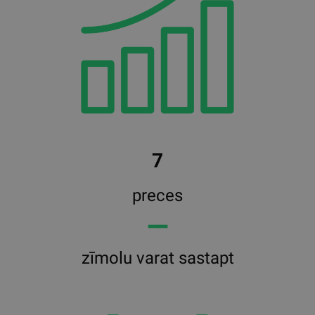
7
preces
━━
zīmolu varat sastapt