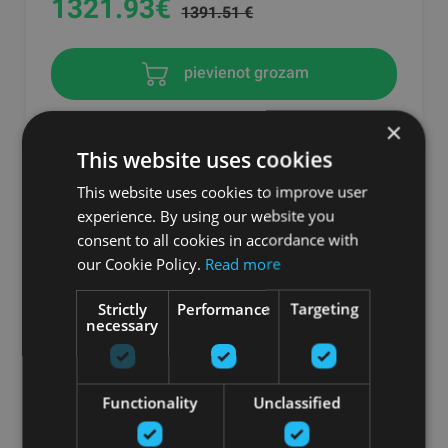
1321.93
€
1391.51 €
pievienot grozam
×
This website uses cookies
This website uses cookies to improve user
experience. By using our website you
consent to all cookies in accordance with
our Cookie Policy.
Read more
Strictly
Performance
Targeting
necessary
ROTĒJOŠS STIPRINĀJUMS TANK M4/MX
Functionality
Unclassified
TRENIŅU RAGAVĀM
TORQUE FITNESS