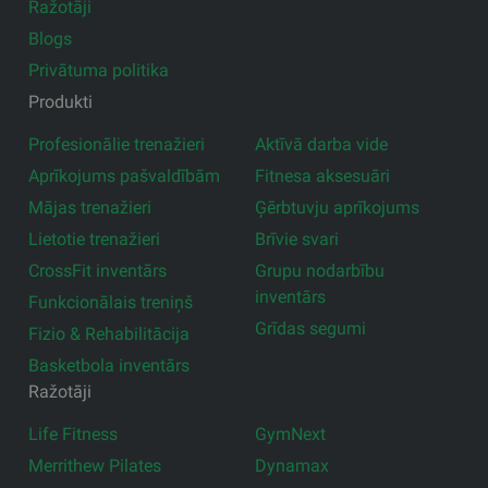
Ražotāji
Blogs
Privātuma politika
Produkti
Profesionālie trenažieri
Aktīvā darba vide
Aprīkojums pašvaldībām
Fitnesa aksesuāri
Mājas trenažieri
Ģērbtuvju aprīkojums
Lietotie trenažieri
Brīvie svari
CrossFit inventārs
Grupu nodarbību
inventārs
Funkcionālais treniņš
Grīdas segumi
Fizio & Rehabilitācija
Basketbola inventārs
Ražotāji
Life Fitness
GymNext
Merrithew Pilates
Dynamax