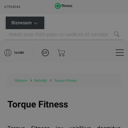
67994044
Biznesam
LV
Ienākt
Sākums
Ražotāji
Torque Fitness
Torque Fitness