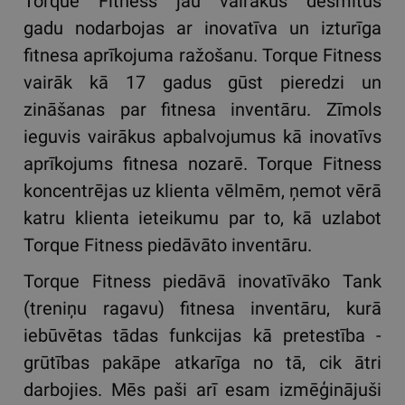
Torque Fitness jau vairākus desmitus
gadu nodarbojas ar inovatīva un izturīga
fitnesa aprīkojuma ražošanu. Torque Fitness
vairāk kā 17 gadus gūst pieredzi un
zināšanas par fitnesa inventāru. Zīmols
ieguvis vairākus apbalvojumus kā inovatīvs
aprīkojums fitnesa nozarē. Torque Fitness
koncentrējas uz klienta vēlmēm, ņemot vērā
katru klienta ieteikumu par to, kā uzlabot
Torque Fitness piedāvāto inventāru.
Torque Fitness piedāvā inovatīvāko Tank
(treniņu ragavu) fitnesa inventāru, kurā
iebūvētas tādas funkcijas kā pretestība -
grūtības pakāpe atkarīga no tā, cik ātri
darbojies. Mēs paši arī esam izmēģinājuši