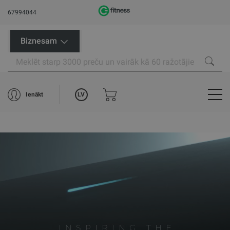
67994044
Biznesam
LV
Ienākt