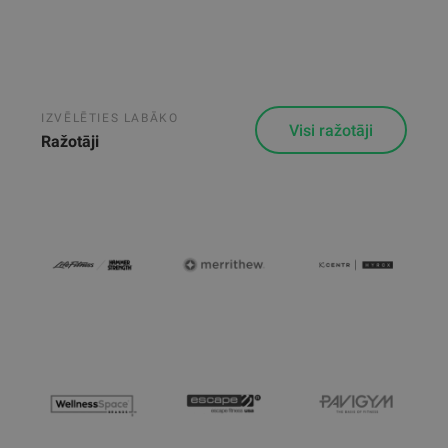
IZVĒLĒTIES LABĀKO
Visi ražotāji
Ražotāji