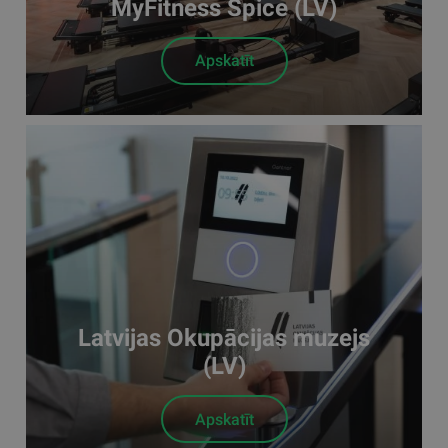
MyFitness Spice (LV)
Apskatīt
Latvijas Okupācijas muzejs
(LV)
Apskatīt