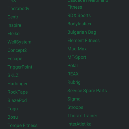
TRX
Cascade Health and
Fitness
Therabody
RDX Sports
Centr
Bodylastics
Inspire
Bulgarian Bag
Eleiko
Element Fitness
WellSystem
Mad Max
Concept2
MF-Sport
Escape
Polar
TriggerPoint
REAX
SKLZ
Rubrig
Harbinger
Service Spare Parts
RockTape
Sigma
BlazePod
Stroops
Togu
Thorax Trainer
Bosu
InterAtletika
Torque Fitness