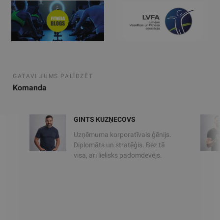
GATAVI JUMS PALĪDZĒT
Komanda
GINTS KUZŅECOVS
Uzņēmuma korporatīvais ģēnijs.
s
Diplomāts un stratēģis. Bez tā
visa, arī lielisks padomdevējs.