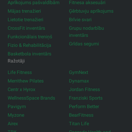
Aprīkojums pašvaldībām
Fitnesa aksesuāri
Mājas trenažieri
Ģērbtuvju aprīkojums
Lietotie trenažieri
Brīvie svari
CrossFit inventārs
Grupu nodarbību
inventārs
Funkcionālais treniņš
Grīdas segumi
Fizio & Rehabilitācija
Basketbola inventārs
Ražotāji
Life Fitness
GymNext
Merrithew Pilates
Dynamax
Centr x Hyrox
Jordan Fitness
WellnessSpace Brands
Franziski Sports
Pavigym
Perform Better
Myzone
BearFitness
Airex
Titan Life