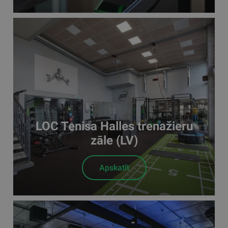
LOC Tenisa Halles trenažieru
zāle (LV)
Apskatīt