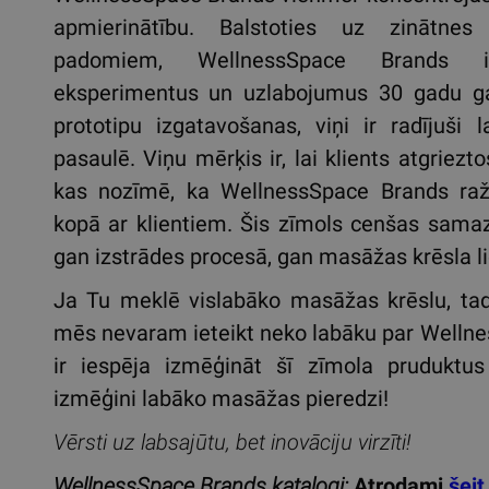
apmierinātību. Balstoties uz zinātne
padomiem, WellnessSpace Brands i
eksperimentus un uzlabojumus 30 gadu g
prototipu izgatavošanas, viņi ir radījuši
pasaulē. Viņu mērķis ir, lai klients atgriezt
kas nozīmē, ka WellnessSpace Brands ražot
kopā ar klientiem. Šis zīmols cenšas samaz
gan izstrādes procesā, gan masāžas krēsla li
Ja Tu meklē vislabāko masāžas krēslu, tad 
mēs nevaram ieteikt neko labāku par Wellne
ir iespēja izmēģināt šī zīmola pruduktu
izmēģini labāko masāžas pieredzi!
Vērsti uz labsajūtu, bet inovāciju virzīti!
WellnessSpace Brands katalogi:
Atrodami
šeit