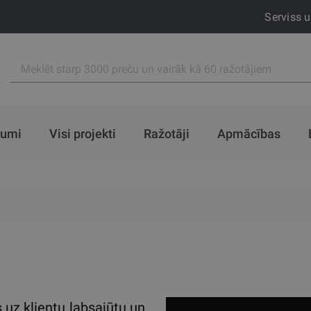
Serviss 
jumi
Visi projekti
Ražotāji
Apmācības
uz klientu labsajūtu un