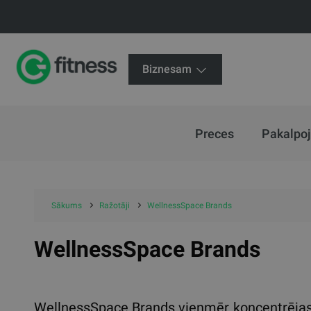
Biznesam
Preces
Pakalpo
Sākums
Ražotāji
WellnessSpace Brands
WellnessSpace Brands
WellnessSpace Brands vienmēr koncentrējas 