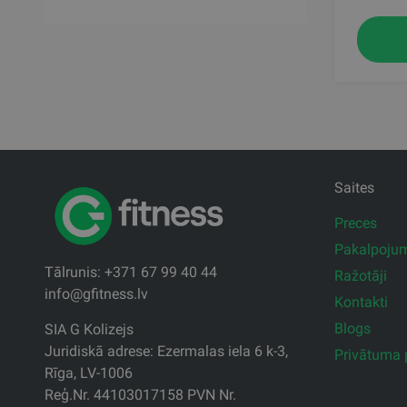
Saites
Preces
Pakalpoju
Tālrunis: +371 67 99 40 44
Ražotāji
info@gfitness.lv
Kontakti
Blogs
SIA G Kolizejs
Juridiskā adrese: Ezermalas iela 6 k-3,
Privātuma p
Rīga, LV-1006
Reģ.Nr. 44103017158 PVN Nr.