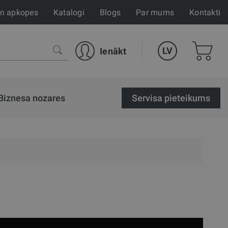
un apkopes
Katalogi
Blogs
Par mums
Kontakti
LV
Ienākt
Biznesa nozares
Servisa pieteikums