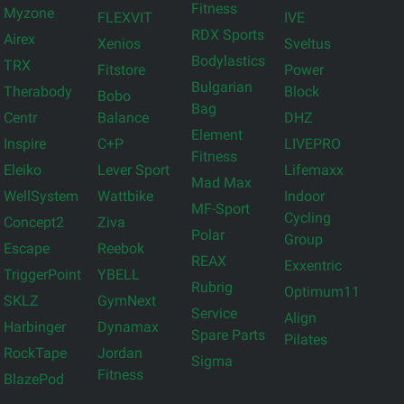
Fitness
Myzone
FLEXVIT
IVE
RDX Sports
Airex
Xenios
Sveltus
Bodylastics
TRX
Fitstore
Power
Bulgarian
Therabody
Block
Bobo
Bag
Centr
Balance
DHZ
Element
Inspire
C+P
LIVEPRO
Fitness
Eleiko
Lever Sport
Lifemaxx
Mad Max
WellSystem
Wattbike
Indoor
MF-Sport
Cycling
Concept2
Ziva
Polar
Group
Escape
Reebok
REAX
Exxentric
TriggerPoint
YBELL
Rubrig
Optimum11
SKLZ
GymNext
Service
Align
Harbinger
Dynamax
Spare Parts
Pilates
RockTape
Jordan
Sigma
Fitness
BlazePod