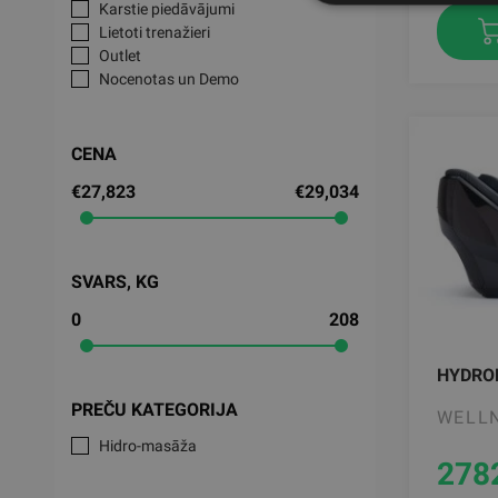
Karstie piedāvājumi
Lietoti trenažieri
Outlet
Nocenotas un Demo
CENA
€27,823
€29,034
SVARS, KG
0
208
HYDRO
PREČU KATEGORIJA
WELL
Hidro-masāža
278