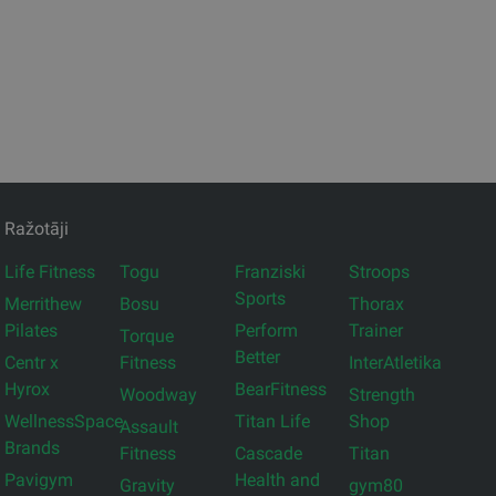
Ražotāji
Life Fitness
Togu
Franziski
Stroops
Sports
Merrithew
Bosu
Thorax
Pilates
Perform
Trainer
Torque
Better
Centr x
Fitness
InterAtletika
Hyrox
BearFitness
Woodway
Strength
WellnessSpace
Titan Life
Shop
Assault
Brands
Fitness
Cascade
Titan
Pavigym
Health and
Gravity
gym80