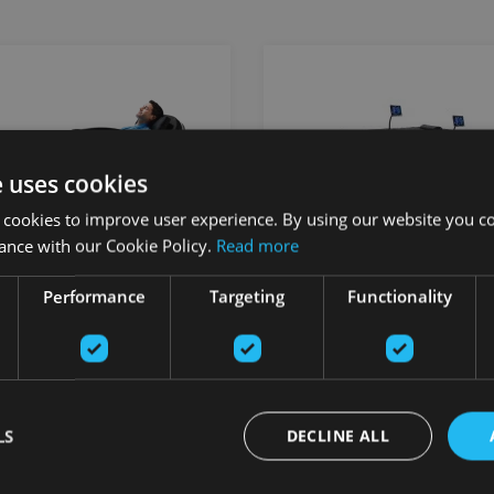
e uses cookies
 cookies to improve user experience. By using our website you co
ance with our Cookie Policy.
Read more
Performance
Targeting
Functionality
OUNGE+ CHAIR
HYDROMASSAGE® 340 
WITH INTERNAL COOLIN
NESSSPACE BRANDS
SYSTEM
WELLNESSSPACE BR
LS
DECLINE ALL
33.95
€
27823.95
€