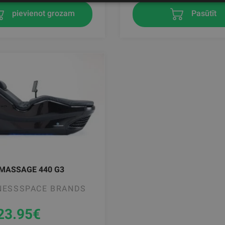
pievienot grozam
Pasūtīt
MASSAGE 440 G3
NESSSPACE BRANDS
23.95
€