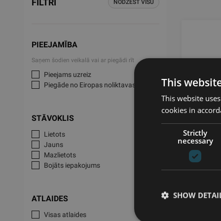
FILTRI
NODZĒST VISU
PIEEJAMĪBA
Saņem šodien veikalā vai ar piegādi rīt
Pieejams uzreiz
This websit
Piegāde no Eiropas noliktavas
This website uses
cookies in accord
STĀVOKLIS
Strictly
Lietots
CRYOL
necessary
Jauns
WELL
Mazlietots
Bojāts iepakojums
SHOW DETAI
ATLAIDES
290
Visas atlaides