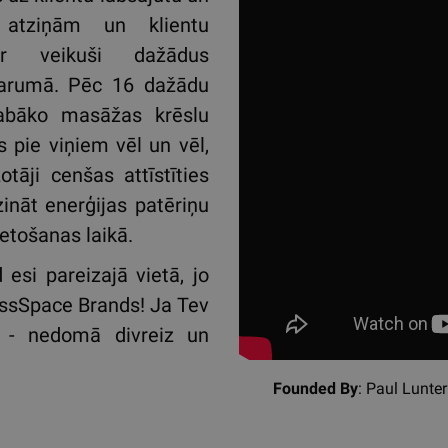
s atziņām un klientu
r veikuši dažādus
arumā. Pēc 16 dažādu
 labāko masāžas krēslu
os pie viņiem vēl un vēl,
āji cenšas attīstīties
ināt enerģijas patēriņu
etošanas laikā.
esi pareizajā vietā, jo
ssSpace Brands! Ja Tev
s - nedomā divreiz un
Founded By
: Paul Lun