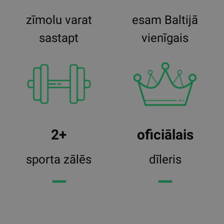
zīmolu varat
esam Baltijā
sastapt
vienīgais
2+
oficiālais
sporta zālēs
dīleris
━━
━━