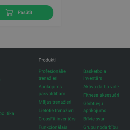
Pasūtīt
Produkti
Profesionālie
Basketbola
trenažieri
inventārs
mi
Aprīkojums
Aktīvā darba vide
pašvaldībām
Fitnesa aksesuāri
Mājas trenažieri
Ģērbtuvju
Lietotie trenažieri
aprīkojums
olitika
CrossFit inventārs
Brīvie svari
Funkcionālais
Grupu nodarbību