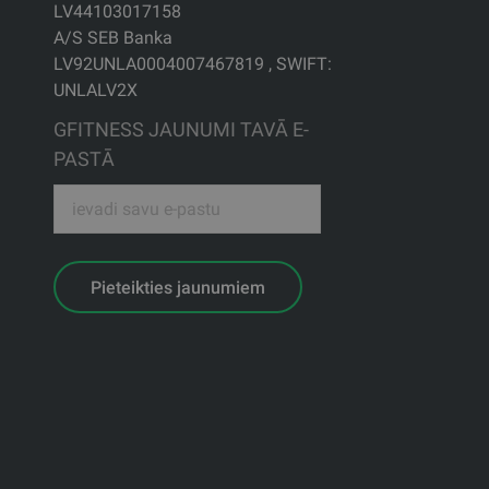
LV44103017158
A/S SEB Banka
LV92UNLA0004007467819 , SWIFT:
UNLALV2X
GFITNESS JAUNUMI TAVĀ E-
PASTĀ
Pieteikties jaunumiem