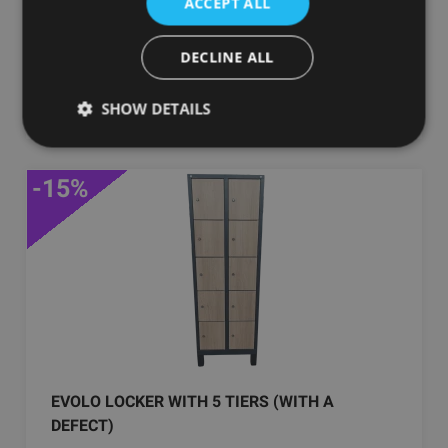
ACCEPT ALL
556.45
€
DECLINE ALL
Pasūtīt
SHOW DETAILS
-15%
EVOLO LOCKER WITH 5 TIERS (WITH A
DEFECT)