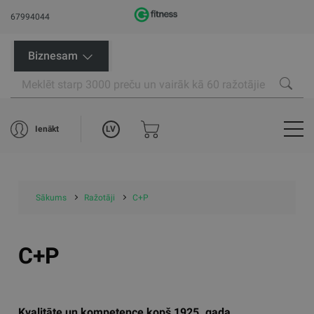
67994044
Biznesam
LV
Ienākt
Sākums
Ražotāji
C+P
C+P
Kvalitāte un kompetence kopš 1925. gada.