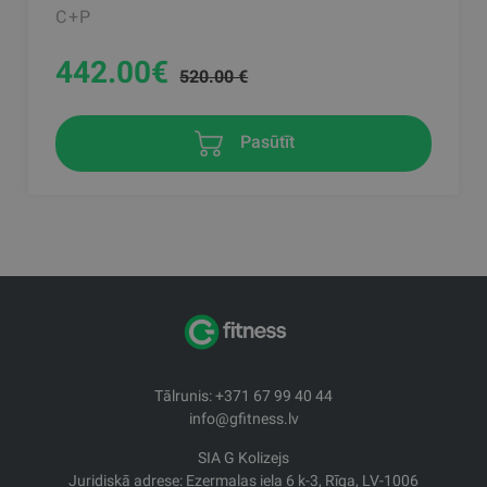
C+P
442.00
€
520.00 €
Pasūtīt
Tālrunis: +371 67 99 40 44
info@gfitness.lv
SIA G Kolizejs
Juridiskā adrese: Ezermalas iela 6 k-3, Rīga, LV-1006