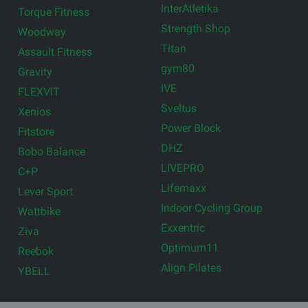
InterAtletika
Torque Fitness
Strength Shop
Woodway
Titan
Assault Fitness
gym80
Gravity
IVE
FLEXVIT
Sveltus
Xenios
Power Block
Fitstore
DHZ
Bobo Balance
LIVEPRO
C+P
Lifemaxx
Lever Sport
Indoor Cycling Group
Wattbike
Exxentric
Ziva
Optimum11
Reebok
Align Pilates
YBELL