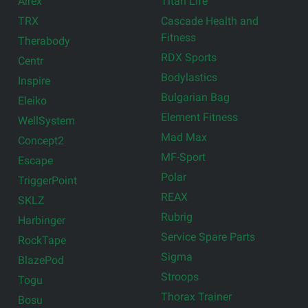
Airex
Titan Life
TRX
Cascade Health and
Fitness
Therabody
RDX Sports
Centr
Bodylastics
Inspire
Bulgarian Bag
Eleiko
Element Fitness
WellSystem
Mad Max
Concept2
MF-Sport
Escape
Polar
TriggerPoint
REAX
SKLZ
Rubrig
Harbinger
Service Spare Parts
RockTape
Sigma
BlazePod
Stroops
Togu
Thorax Trainer
Bosu