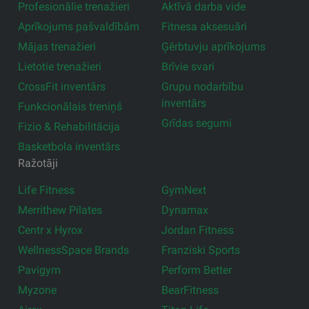
Profesionālie trenažieri
Aktīvā darba vide
Aprīkojums pašvaldībām
Fitnesa aksesuāri
Mājas trenažieri
Ģērbtuvju aprīkojums
Lietotie trenažieri
Brīvie svari
CrossFit inventārs
Grupu nodarbību
inventārs
Funkcionālais treniņš
Grīdas segumi
Fizio & Rehabilitācija
Basketbola inventārs
Ražotāji
Life Fitness
GymNext
Merrithew Pilates
Dynamax
Centr x Hyrox
Jordan Fitness
WellnessSpace Brands
Franziski Sports
Pavigym
Perform Better
Myzone
BearFitness