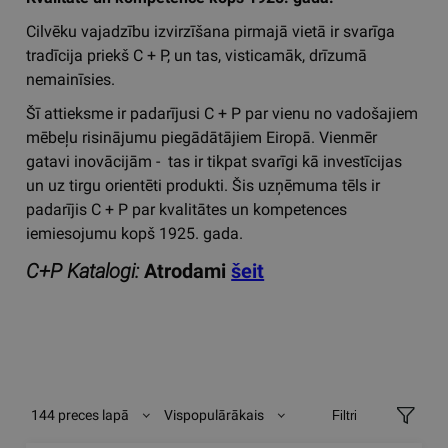
Cilvēku vajadzību izvirzīšana pirmajā vietā ir svarīga
tradīcija priekš C + P, un tas, visticamāk, drīzumā
nemainīsies.
Šī attieksme ir padarījusi C + P par vienu no vadošajiem
mēbeļu risinājumu piegādātājiem Eiropā. Vienmēr
gatavi inovācijām - tas ir tikpat svarīgi kā investīcijas
un uz tirgu orientēti produkti. Šis uzņēmuma tēls ir
padarījis C + P par kvalitātes un kompetences
iemiesojumu kopš 1925. gada.
C+P
Katalogi:
Atrodami
šeit
144 preces lapā
Vispopulārākais
Filtri