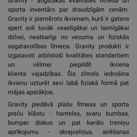
Gravity - augstākās kvalitātes fitnesa un
sporta inventārs par draudzīgām cenām.
Gravity ir piemērots ikvienam, kurš ir gatavs
spert soli tuvāk veselīgākai un laimīgākai
dzīvei, neatkarīgi no vecuma un fiziskās
sagatavotības līmeņa. Gravity produkti ir
izgatavoti atbilstoši kvalitātes standartiem
un vēlmei piepildīt ikviena
klienta vajadzības. Šis zīmols iedrošina
ikvienu uzturēt sevi labā fiziskā formā pat
mājas apstākļos.
Gravity piedāvā plašu fitnesa un sporta
preču klāstu - hanteles, svaru bumbas,
bumper diskus un pat kardio treniņu
aprīkojumu - skrejceliņus, airēšanas