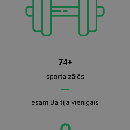
74+
sporta zālēs
━━
esam Baltijā vienīgais