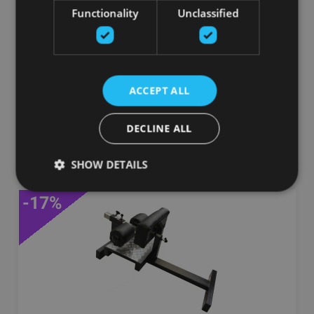
GURNU CELŠANAS TRENAŽIERIS AR BRĪVO
Functionality
Unclassified
SVARU RIPĀM
GRAVITY
1101.10
€
ACCEPT ALL
DECLINE ALL
pievienot grozam
SHOW DETAILS
-17%