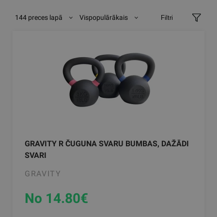
144 preces lapā
Vispopulārākais
Filtri
GRAVITY R ČUGUNA SVARU BUMBAS, DAŽĀDI
SVARI
GRAVITY
No 14.80
€