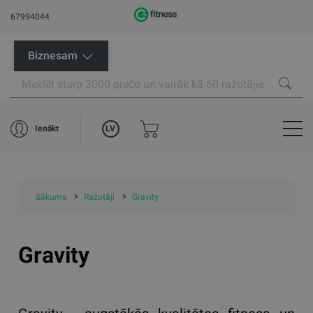
67994044
Biznesam
LV
Ienākt
Sākums
Ražotāji
Gravity
Gravity