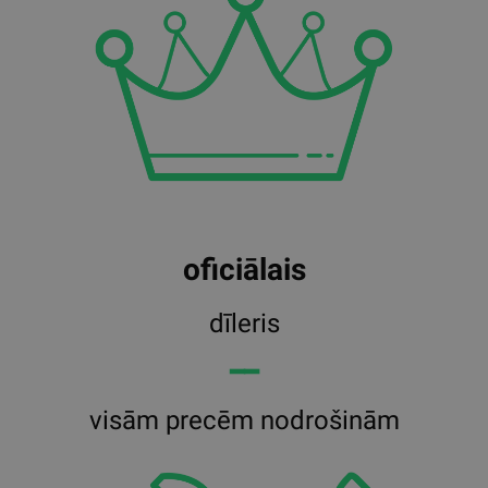
oficiālais
dīleris
━━
visām precēm nodrošinām