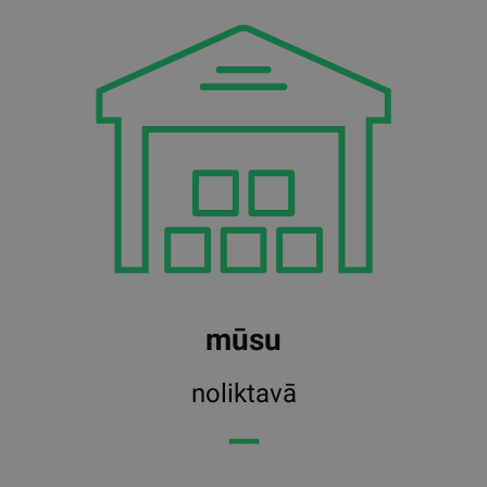
mūsu
noliktavā
━━