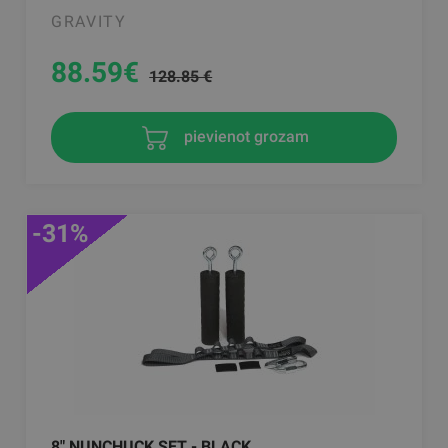
GRAVITY
88.59
€
128.85 €
pievienot grozam
-31%
8" NUNCHUCK SET - BLACK