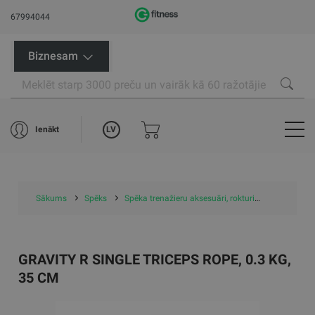
67994044
Biznesam
LV
Ienākt
Sākums
Spēks
Spēka trenažieru aksesuāri, rokturi
Gravity R s
GRAVITY R SINGLE TRICEPS ROPE, 0.3 KG,
35 CM