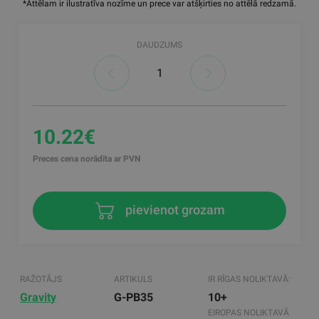
*Attēlam ir ilustratīva nozīme un prece var atšķirties no attēlā redzamā.
DAUDZUMS
10.22€
Preces cena norādīta ar PVN
pievienot grozam
RAŽOTĀJS
ARTIKULS
IR RĪGAS NOLIKTAVĀ:
Gravity
G-PB35
10+
EIROPAS NOLIKTAVĀ