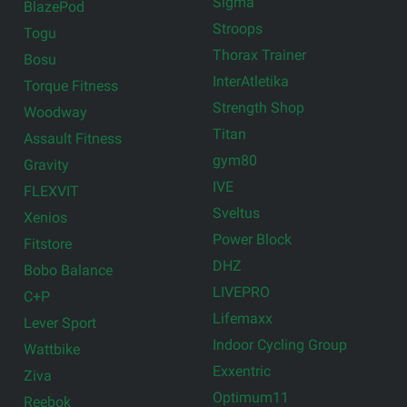
Sigma
BlazePod
Stroops
Togu
Thorax Trainer
Bosu
InterAtletika
Torque Fitness
Strength Shop
Woodway
Titan
Assault Fitness
gym80
Gravity
IVE
FLEXVIT
Sveltus
Xenios
Power Block
Fitstore
DHZ
Bobo Balance
LIVEPRO
C+P
Lifemaxx
Lever Sport
Indoor Cycling Group
Wattbike
Exxentric
Ziva
Optimum11
Reebok