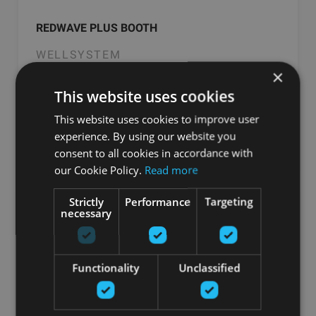
REDWAVE PLUS BOOTH
WELLSYSTEM
×
44733.18
€
This website uses cookies
This website uses cookies to improve user
experience. By using our website you
Pasūtīt
consent to all cookies in accordance with
our Cookie Policy.
Read more
Strictly
Performance
Targeting
necessary
Functionality
Unclassified