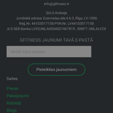
info@gfitness.lv
SIA G Kolizejs
Juridiskā adrese: Ezermalas iela 6 k-3, Rīga, LV-1006
Reģ.Nr. 44103017158 PVN Nr. LV44103017158
A/S SEB Banka LV92UNLA0004007467819 , SWIFT: UNLALV2X
GFITNESS JAUNUMI TAVĀ E-PASTĀ
Pieteikties jaunumiem
Saites
Preces
Pakalpojumi
Ražotāji
Blogs