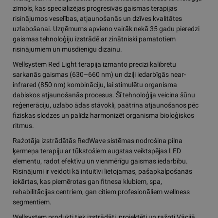
zīmols, kas specializējas progresīvās gaismas terapijas
risinājumos veselības, atjaunošanās un dzīves kvalitātes
uzlabošanai. Uzņēmums apvieno vairāk nekā 35 gadu pieredzi
gaismas tehnoloģiju izstrādē ar zinātniski pamatotiem
risinājumiem un mūsdienīgu dizainu.
Wellsystem Red Light terapija izmanto precīzi kalibrētu
sarkanās gaismas (630–660 nm) un dziļi iedarbīgās near-
infrared (850 nm) kombināciju, lai stimulētu organisma
dabiskos atjaunošanās procesus. Šī tehnoloģija veicina šūnu
reģenerāciju, uzlabo ādas stāvokli, paātrina atjaunošanos pēc
fiziskas slodzes un palīdz harmonizēt organisma bioloģiskos
ritmus.
Ražotāja izstrādātās RedWave sistēmas nodrošina pilna
ķermeņa terapiju ar tūkstošiem augstas veiktspējas LED
elementu, radot efektīvu un vienmērīgu gaismas iedarbību.
Risinājumi ir veidoti kā intuitīvi lietojamas, pašapkalpošanās
iekārtas, kas piemērotas gan fitnesa klubiem, spa,
rehabilitācijas centriem, gan citiem profesionāliem wellness
segmentiem.
Wellsystem produkti tiek izstrādāti, projektēti un ražoti Vācijā,