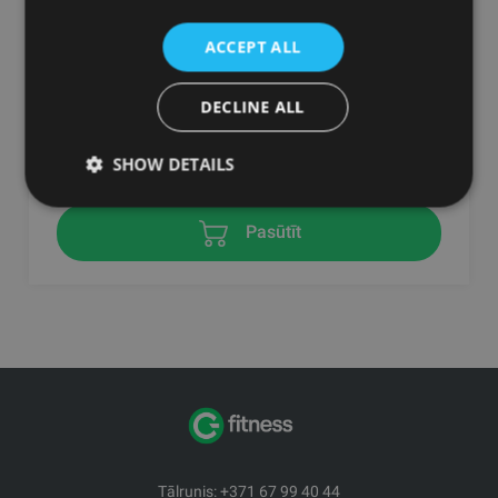
ACCEPT ALL
REDWAVE PURE SCANDINAVIAN WHITE
WELLSYSTEM
DECLINE ALL
32307.00
€
SHOW DETAILS
Pasūtīt
Tālrunis: +371 67 99 40 44