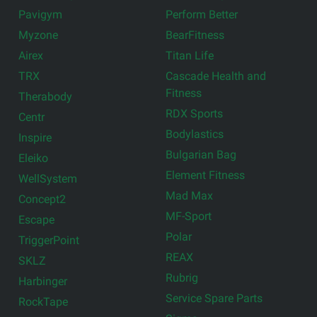
Pavigym
Perform Better
Myzone
BearFitness
Airex
Titan Life
TRX
Cascade Health and
Fitness
Therabody
RDX Sports
Centr
Bodylastics
Inspire
Bulgarian Bag
Eleiko
Element Fitness
WellSystem
Mad Max
Concept2
MF-Sport
Escape
Polar
TriggerPoint
REAX
SKLZ
Rubrig
Harbinger
Service Spare Parts
RockTape