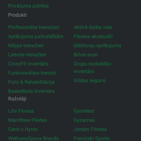
Privātuma politika
Produkti
Profesionālie trenažieri
Aktīvā darba vide
Aprīkojums pašvaldībām
Fitnesa aksesuāri
Mājas trenažieri
Ģērbtuvju aprīkojums
Lietotie trenažieri
Brīvie svari
CrossFit inventārs
Grupu nodarbību
inventārs
Funkcionālais treniņš
Grīdas segumi
Fizio & Rehabilitācija
Basketbola inventārs
Ražotāji
Life Fitness
GymNext
Merrithew Pilates
Dynamax
Centr x Hyrox
Jordan Fitness
WellnessSpace Brands
Franziski Sports