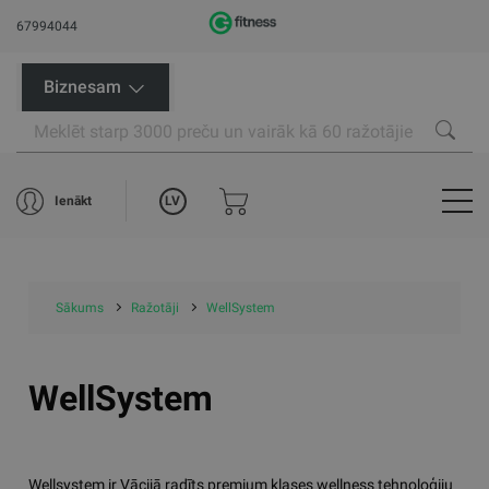
67994044
Biznesam
LV
Ienākt
Sākums
Ražotāji
WellSystem
WellSystem
Wellsystem ir Vācijā radīts premium klases wellness tehnoloģiju