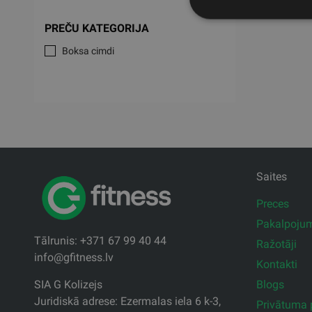
PREČU KATEGORIJA
Boksa cimdi
Saites
Preces
Pakalpoju
Tālrunis: +371 67 99 40 44
Ražotāji
info@gfitness.lv
Kontakti
Blogs
SIA G Kolizejs
Juridiskā adrese: Ezermalas iela 6 k-3,
Privātuma p