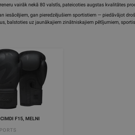
 treneru vairāk nekā 80 valstīs, pateicoties augstas kvalitātes p
an iesācējiem, gan pieredzējušiem sportistiem — piedāvājot dro
s, balstoties uz jaunākajiem zinātniskajiem pētījumiem, sportist
CIMDI F15, MELNI
SPORTS