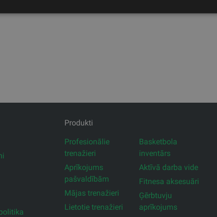
Produkti
Profesionālie
Basketbola
trenažieri
inventārs
mi
Aprīkojums
Aktīvā darba vide
pašvaldībām
Fitnesa aksesuāri
Mājas trenažieri
Ģērbtuvju
Lietotie trenažieri
aprīkojums
olitika