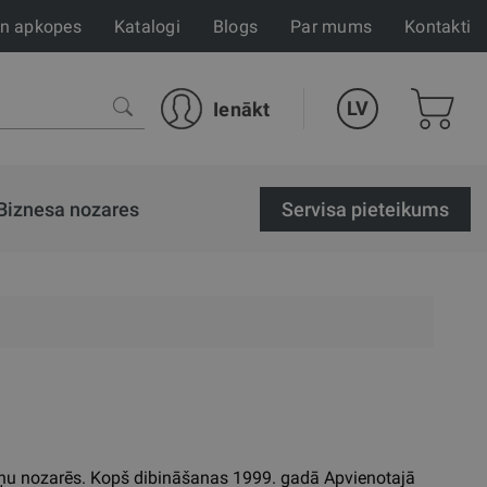
un apkopes
Katalogi
Blogs
Par mums
Kontakti
LV
Ienākt
Biznesa nozares
Servisa pieteikums
niņu nozarēs. Kopš dibināšanas 1999. gadā Apvienotajā