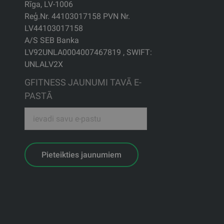
Rīga, LV-1006
Reģ.Nr. 44103017158 PVN Nr.
LV44103017158
A/S SEB Banka
LV92UNLA0004007467819 , SWIFT:
UNLALV2X
GFITNESS JAUNUMI TAVĀ E-
PASTĀ
Pieteikties jaunumiem