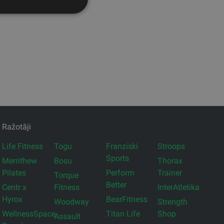
Ražotāji
Life Fitness
Togu
Franziski
Stroops
Sports
Merrithew
Bosu
Thorax
Pilates
Perform
Trainer
Torque
Better
Centr x
Fitness
InterAtletika
Hyrox
BearFitness
Woodway
Strength
WellnessSpace
Titan Life
Shop
Assault