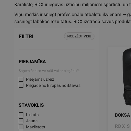
Karalistē, RDX ir ieguvis uzticību miljoniem sportistu un
Viņu mērķis ir sniegt profesionālu atbalstu ikvienam — g
sasniegt labākos rezultātus. RDX izstrādā savus produktu
FILTRI
NODZĒST VISU
PIEEJAMĪBA
Saņem šodien veikalā vai ar piegādi rīt
Pieejams uzreiz
Piegāde no Eiropas noliktavas
STĀVOKLIS
Lietots
BOKSA 
Jauns
RDX 
Mazlietots