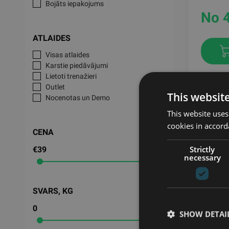
Bojāts iepakojums
No 
ATLAIDES
Visas atlaides
Karstie piedāvājumi
Lietoti trenažieri
Outlet
This websit
Nocenotas un Demo
This website uses
cookies in accord
CENA
Strictly
€39
€48
necessary
SVARS, KG
0
1
SHOW DETAI