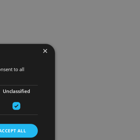
×
nsent to all
Unclassified
ACCEPT ALL