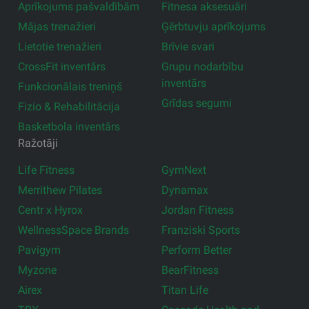
Aprīkojums pašvaldībām
Fitnesa aksesuāri
Mājas trenažieri
Ģērbtuvju aprīkojums
Lietotie trenažieri
Brīvie svari
CrossFit inventārs
Grupu nodarbību
inventārs
Funkcionālais treniņš
Grīdas segumi
Fizio & Rehabilitācija
Basketbola inventārs
Ražotāji
Life Fitness
GymNext
Merrithew Pilates
Dynamax
Centr x Hyrox
Jordan Fitness
WellnessSpace Brands
Franziski Sports
Pavigym
Perform Better
Myzone
BearFitness
Airex
Titan Life