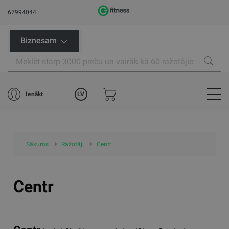
67994044
Biznesam
LV
Ienākt
Sākums
Ražotāji
Centr
Centr