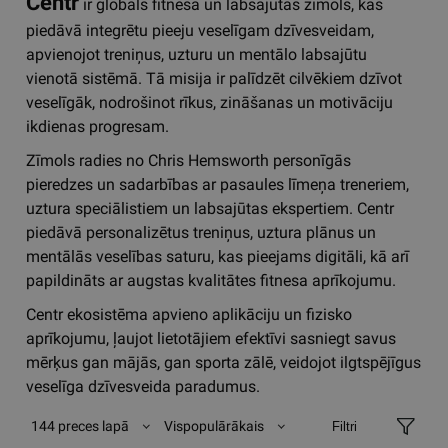
Centr
ir globāls fitnesa un labsajūtas zīmols, kas
piedāvā integrētu pieeju veselīgam dzīvesveidam,
apvienojot treniņus, uzturu un mentālo labsajūtu
vienotā sistēmā. Tā misija ir palīdzēt cilvēkiem dzīvot
veselīgāk, nodrošinot rīkus, zināšanas un motivāciju
ikdienas progresam.
Zīmols radies no Chris Hemsworth personīgās
pieredzes un sadarbības ar pasaules līmeņa treneriem,
uztura speciālistiem un labsajūtas ekspertiem. Centr
piedāvā personalizētus treniņus, uztura plānus un
mentālās veselības saturu, kas pieejams digitāli, kā arī
papildināts ar augstas kvalitātes fitnesa aprīkojumu.
Centr ekosistēma apvieno aplikāciju un fizisko
aprīkojumu, ļaujot lietotājiem efektīvi sasniegt savus
mērķus gan mājās, gan sporta zālē, veidojot ilgtspējīgus
veselīga dzīvesveida paradumus.
144 preces lapā
Vispopulārākais
Filtri