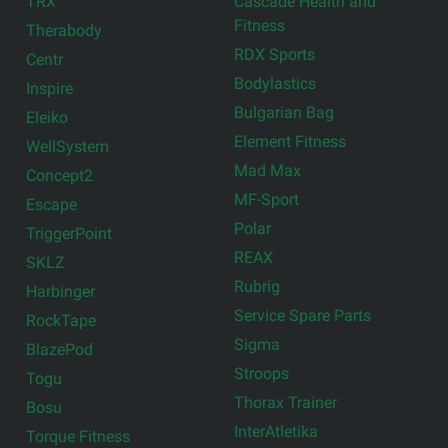
TRX
Cascade Health and
Fitness
Therabody
RDX Sports
Centr
Bodylastics
Inspire
Bulgarian Bag
Eleiko
Element Fitness
WellSystem
Mad Max
Concept2
MF-Sport
Escape
Polar
TriggerPoint
REAX
SKLZ
Rubrig
Harbinger
Service Spare Parts
RockTape
Sigma
BlazePod
Stroops
Togu
Thorax Trainer
Bosu
InterAtletika
Torque Fitness