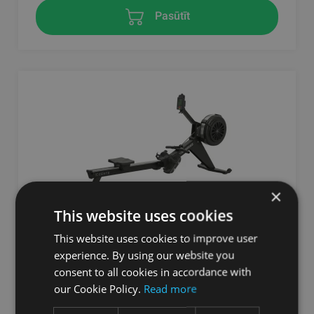
Pasūtīt
×
This website uses cookies
CENTR PERFORM SERIES AIRĒŠANAS
This website uses cookies to improve user
TRENAŽIERIS
experience. By using our website you
consent to all cookies in accordance with
CENTR
our Cookie Policy.
Read more
1243.31
€