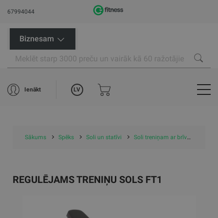
67994044
Biznesam
LV
Ienākt
Sākums
Spēks
Soli un statīvi
Soli treniņam ar brīvajiem svariem
REGULĒJAMS TRENIŅU SOLS FT1