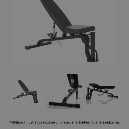
*Attēlam ir ilustratīva nozīme un prece var atšķirties no attēlā redzamā.