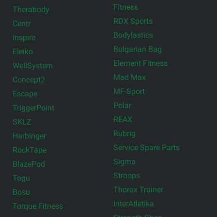
Fitness
Therabody
RDX Sports
Centr
Bodylastics
Inspire
Bulgarian Bag
Eleiko
Element Fitness
WellSystem
Mad Max
Concept2
MF-Sport
Escape
Polar
TriggerPoint
REAX
SKLZ
Rubrig
Harbinger
Service Spare Parts
RockTape
Sigma
BlazePod
Stroops
Togu
Thorax Trainer
Bosu
InterAtletika
Torque Fitness