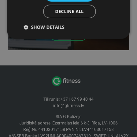
Mūsu komanda var Jūs iepazīstināt ar dažādiem
DECLINE ALL
finansējuma risinājumiem un ieteikt vispiemērotāko
kredītiestādi.
SHOW DETAILS
Apskatīt
Tālrunis: +371 67 99 40 44
info@gfitness.lv
SIA G Kolizejs
Juridiskā adrese: Ezermalas iela 6 k-3, Rīga, LV-1006
Reģ.Nr. 44103017158 PVN Nr. LV44103017158
A/S SEB Banka LV92UNLA0004007467819 , SWIFT: UNLALV2X