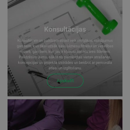
Konsultācijas
Konsultējam un palīdzam atrast veiksmīgākos risinājumus
gan tiem, kuri tikai uzsāk savu biznesu fitnesa un veselības
nozarē, gan tiem, kuri jau ir kļuvuši par nozares līderiem.
Palīdzēsim Jums, sākot no piemērotas vietas atrašanas,
koncepcijas un projekta izstrādes un beidzot ar personāla
atlasi un izglītošanu.
Apskatīt