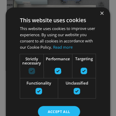
Interjera dizains
×
This website uses cookies
Izstrādājam modernus un funkcionālus interjera projektus
fitnesa klubiem, sporta zālēm, baseiniem, SPA centriem un
This website uses cookies to improve user
citiem sporta un atpūtas objektiem.
experience. By using our website you
consent to all cookies in accordance with
Apskatīt
our Cookie Policy.
Read more
Strictly
Performance
Targeting
necessary
Functionality
Unclassified
ACCEPT ALL
Finansējums