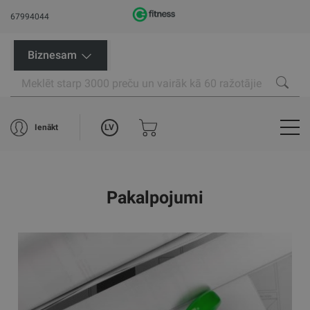
67994044
Biznesam
LV
Ienākt
Pakalpojumi