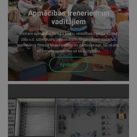
Apmācības treneriem un
vadītājiem
Veicam apmācību fitnesa klubu, veselības centru, sporta
zāļu u.c. uzņēmumu personālam. Organizējam dažādus
seminārus fitnesa klubu vadībai un darbiniekiem, tai skaitā
arī treneru apmācību un tālākizglītību.
Apskatīt