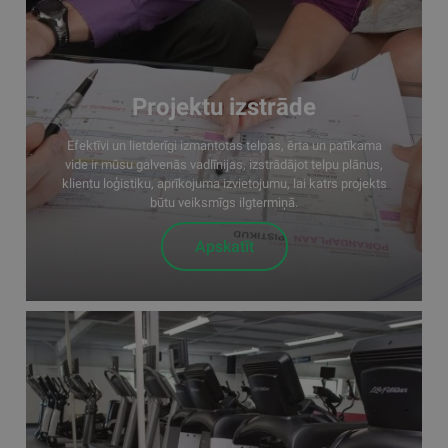
Projektu izstrāde
Efektīvi un lietderīgi izmantotas telpas, ērta un patīkama
vide ir mūsu galvenās vadlīnijas, izstrādājot telpu plānus,
klientu loģistiku, aprīkojuma izvietojumu, lai katrs projekts
būtu veiksmīgs ilgtermiņā.
Apskatīt