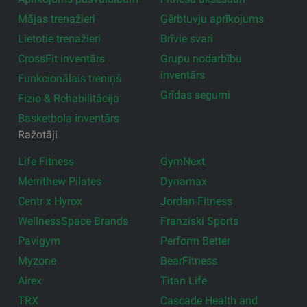
Mājas trenažieri
Ģērbtuvju aprīkojums
Lietotie trenažieri
Brīvie svari
CrossFit inventārs
Grupu nodarbību
inventārs
Funkcionālais treniņš
Grīdas segumi
Fizio & Rehabilitācija
Basketbola inventārs
Ražotāji
Life Fitness
GymNext
Merrithew Pilates
Dynamax
Centr x Hyrox
Jordan Fitness
WellnessSpace Brands
Franziski Sports
Pavigym
Perform Better
Myzone
BearFitness
Airex
Titan Life
TRX
Cascade Health and