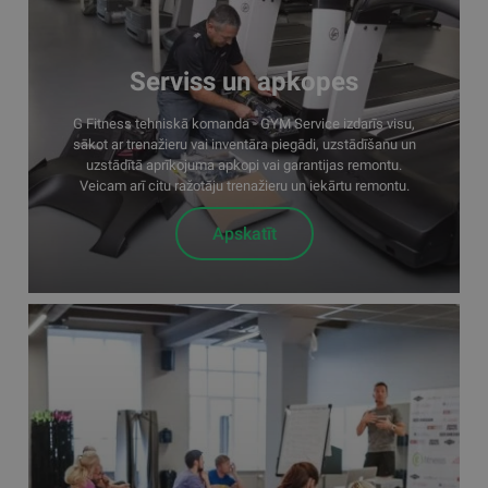
Serviss un apkopes
G Fitness tehniskā komanda - GYM Service izdarīs visu,
sākot ar trenažieru vai inventāra piegādi, uzstādīšanu un
uzstādītā aprīkojuma apkopi vai garantijas remontu.
Veicam arī citu ražotāju trenažieru un iekārtu remontu.
Apskatīt