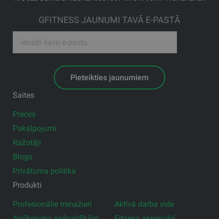
GFITNESS JAUNUMI TAVĀ E-PASTĀ
Pieteikties jaunumiem
Saites
Preces
Pakalpojumi
Ražotāji
Blogs
Privātuma politika
Produkti
Profesionālie trenažieri
Aktīvā darba vide
Aprīkojums pašvaldībām
Fitnesa aksesuāri