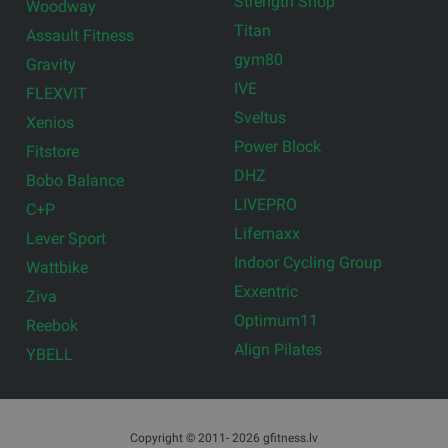
Strength Shop
Woodway
Titan
Assault Fitness
gym80
Gravity
IVE
FLEXVIT
Sveltus
Xenios
Power Block
Fitstore
DHZ
Bobo Balance
LIVEPRO
C+P
Lifemaxx
Lever Sport
Indoor Cycling Group
Wattbike
Exxentric
Ziva
Optimum11
Reebok
Align Pilates
YBELL
Copyright © 2011- 2026 gfitness.lv