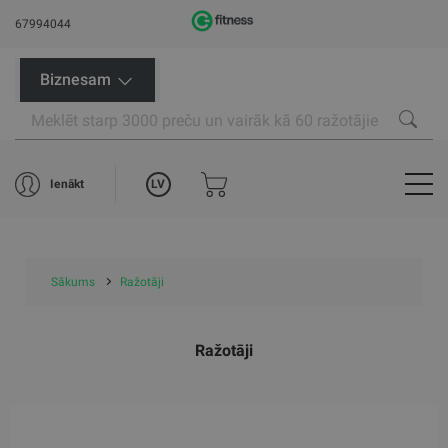
67994044
Biznesam
LV
Ienākt
Sākums
Ražotāji
Ražotāji