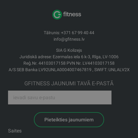
Tālrunis: +371 67 99 40 44
info@gfitness.lv
SIA G Kolizejs
Juridiskā adrese: Ezermalas iela 6 k-3, Rīga, LV-1006
Reģ.Nr. 44103017158 PVN Nr. LV44103017158
A/S SEB Banka LV92UNLA0004007467819 , SWIFT: UNLALV2X
GFITNESS JAUNUMI TAVĀ E-PASTĀ
Pieteikties jaunumiem
Saites