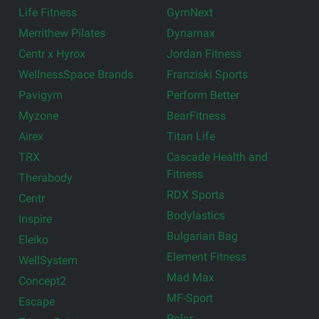
Life Fitness
GymNext
Merrithew Pilates
Dynamax
Centr x Hyrox
Jordan Fitness
WellnessSpace Brands
Franziski Sports
Pavigym
Perform Better
Myzone
BearFitness
Airex
Titan Life
TRX
Cascade Health and
Fitness
Therabody
RDX Sports
Centr
Bodylastics
Inspire
Bulgarian Bag
Eleiko
Element Fitness
WellSystem
Mad Max
Concept2
MF-Sport
Escape
Polar