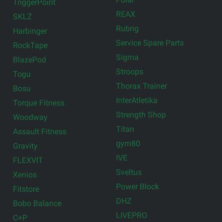
TriggerPoint
REAX
SKLZ
Rubrig
Harbinger
Service Spare Parts
RockTape
Sigma
BlazePod
Stroops
Togu
Thorax Trainer
Bosu
InterAtletika
Torque Fitness
Strength Shop
Woodway
Titan
Assault Fitness
gym80
Gravity
IVE
FLEXVIT
Sveltus
Xenios
Power Block
Fitstore
DHZ
Bobo Balance
LIVEPRO
C+P