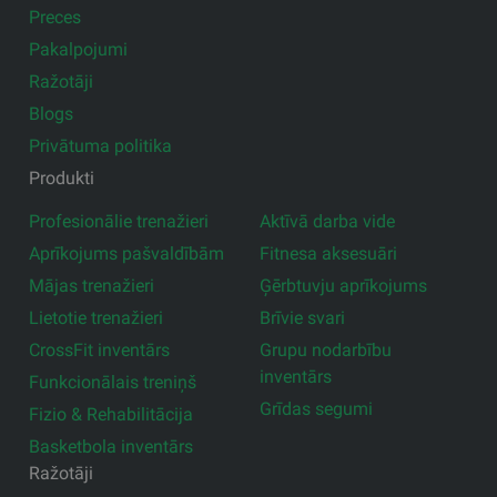
Preces
Pakalpojumi
Ražotāji
Blogs
Privātuma politika
Produkti
Profesionālie trenažieri
Aktīvā darba vide
Aprīkojums pašvaldībām
Fitnesa aksesuāri
Mājas trenažieri
Ģērbtuvju aprīkojums
Lietotie trenažieri
Brīvie svari
CrossFit inventārs
Grupu nodarbību
inventārs
Funkcionālais treniņš
Grīdas segumi
Fizio & Rehabilitācija
Basketbola inventārs
Ražotāji