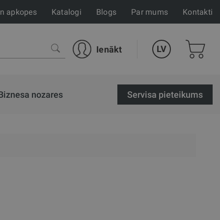
un apkopes
Katalogi
Blogs
Par mums
Kontakti
LV
Ienākt
Biznesa nozares
Servisa pieteikums