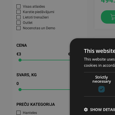
494
Visas atlaides
Karstie piedāvājumi
Lietoti trenažieri
Outlet
Nocenotas un Demo
CENA
This websit
€3
€23,661
This website uses
cookies in accord
SVARS, KG
Strictly
necessary
0
107
TITAN 
VELOTR
PREČU KATEGORIJA
SHOW DETAI
TITAN
Hanteles