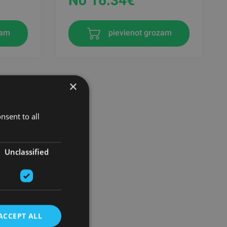
No 16.34
€
zam
pievienot grozam
×
nsent to all
Unclassified
ACCEPT ALL