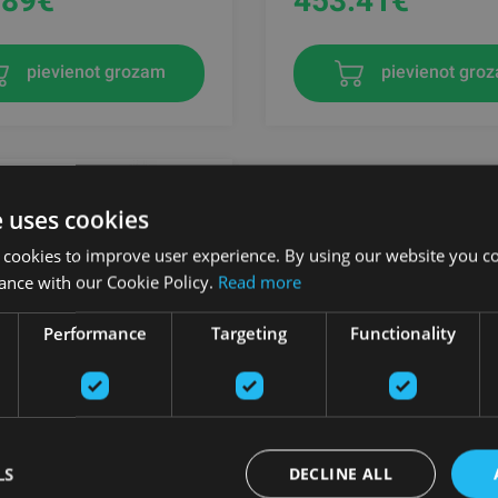
.89
€
453.41
€
pievienot grozam
pievienot gro
e uses cookies
 cookies to improve user experience. By using our website you co
ance with our Cookie Policy.
Read more
Performance
Targeting
Functionality
LIFE B35
ENAŽIERIS
LS
DECLINE ALL
 LIFE