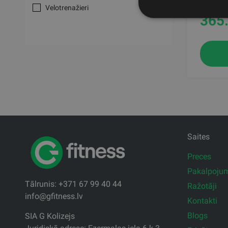
Velotrenažieri
365
Saites
Preces
Pakalpoju
Tālrunis: +371 67 99 40 44
Ražotāji
info@gfitness.lv
Kontakti
Blogs
SIA G Kolizejs