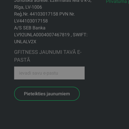
Juridiskā adrese: Ezermalas iela 6 k-3,
Privātuma p
Rīga, LV-1006
Reģ.Nr. 44103017158 PVN Nr.
LV44103017158
A/S SEB Banka
LV92UNLA0004007467819 , SWIFT:
UNLALV2X
GFITNESS JAUNUMI TAVĀ E-
PASTĀ
Pieteikties jaunumiem