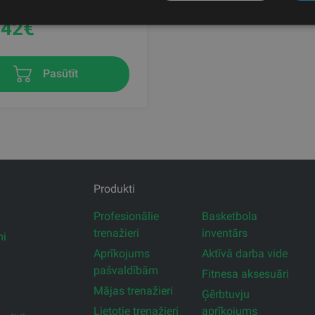
.42
€
Pasūtīt
Produkti
Profesionālie
Basketbola
trenažieri
inventārs
mi
Aprīkojums
Aktīvā darba vide
pašvaldībām
Fitnesa aksesuāri
Mājas trenažieri
Ģērbtuvju
Lietotie trenažieri
aprīkojums