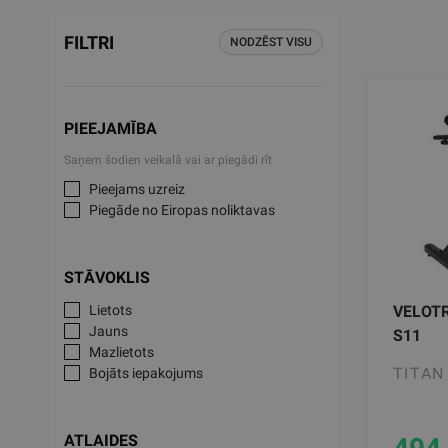
FILTRI
NODZĒST VISU
PIEEJAMĪBA
Saņem šodien veikalā vai ar piegādi rīt
Pieejams uzreiz
Piegāde no Eiropas noliktavas
STĀVOKLIS
Lietots
VELOTR
Jauns
S11
Mazlietots
TITAN
Bojāts iepakojums
ATLAIDES