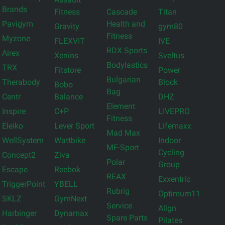
Brands
Fitness
Cascade
Titan
Pavigym
Health and
Gravity
gym80
Fitness
Myzone
FLEXVIT
IVE
RDX Sports
Airex
Xenios
Sveltus
Bodylastics
TRX
Fitstore
Power
Bulgarian
Therabody
Block
Bobo
Bag
Centr
Balance
DHZ
Element
Inspire
C+P
LIVEPRO
Fitness
Eleiko
Lever Sport
Lifemaxx
Mad Max
WellSystem
Wattbike
Indoor
MF-Sport
Cycling
Concept2
Ziva
Polar
Group
Escape
Reebok
REAX
Exxentric
TriggerPoint
YBELL
Rubrig
Optimum11
SKLZ
GymNext
Service
Align
Harbinger
Dynamax
Spare Parts
Pilates