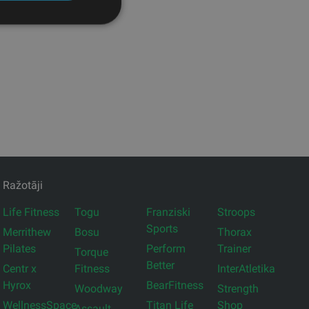
Ražotāji
Life Fitness
Togu
Franziski
Stroops
Sports
Merrithew
Bosu
Thorax
Pilates
Perform
Trainer
Torque
Better
Centr x
Fitness
InterAtletika
Hyrox
BearFitness
Woodway
Strength
WellnessSpace
Titan Life
Shop
Assault