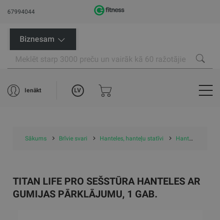
67994044
Biznesam
LV
Ienākt
Sākums
Brīvie svari
Hanteles, hanteļu statīvi
Hanteles
TI
TITAN LIFE PRO SEŠSTŪRA HANTELES AR
GUMIJAS PĀRKLĀJUMU, 1 GAB.