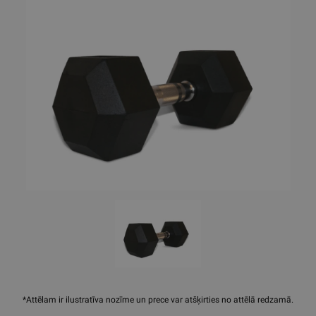
*Attēlam ir ilustratīva nozīme un prece var atšķirties no attēlā redzamā.