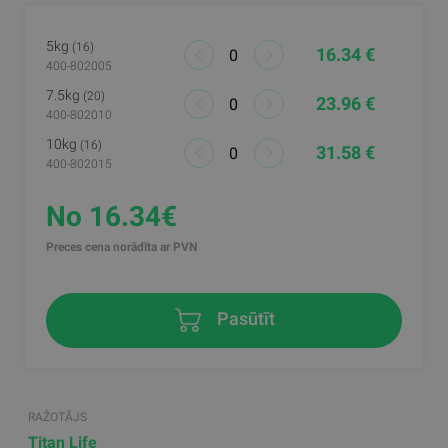
5kg
(16)
16.34 €
400-802005
7.5kg
(20)
23.96 €
400-802010
10kg
(16)
31.58 €
400-802015
No 16.34€
Preces cena norādīta ar PVN
Pasūtīt
RAŽOTĀJS
Titan Life