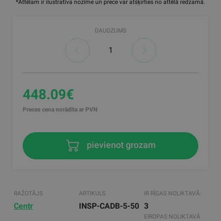
*Attēlam ir ilustratīva nozīme un prece var atšķirties no attēlā redzamā.
DAUDZUMS
448.09€
Preces cena norādīta ar PVN
pievienot grozam
RAŽOTĀJS
ARTIKULS
IR RĪGAS NOLIKTAVĀ:
Centr
INSP-CADB-5-50
3
EIROPAS NOLIKTAVĀ