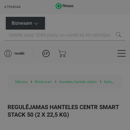
67994044
Biznesam
LV
Ienākt
Sākums
Brīvie svari
Hanteles, hanteļu statīvi
Saliekamās hanteles
REGULĒJAMAS HANTELES CENTR SMART
STACK 50 (2 X 22,5 KG)