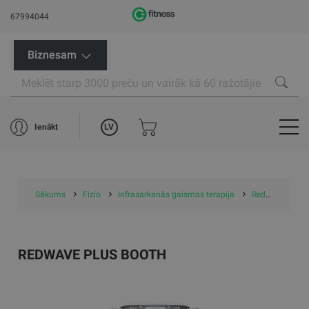
67994044
Biznesam
LV
Ienākt
Sākums
Fizio
Infrasarkanās gaismas terapija
RedWave Plus Booth
REDWAVE PLUS BOOTH