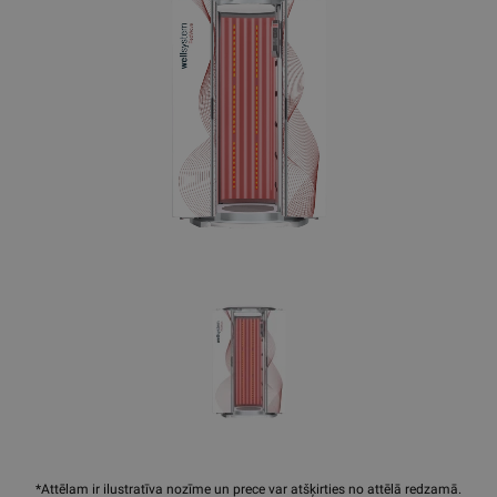
*Attēlam ir ilustratīva nozīme un prece var atšķirties no attēlā redzamā.