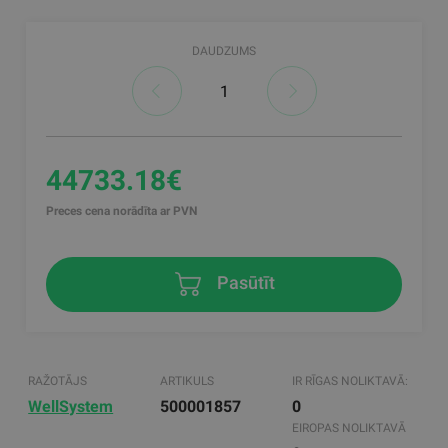
DAUDZUMS
44733.18€
Preces cena norādīta ar PVN
Pasūtīt
RAŽOTĀJS
ARTIKULS
IR RĪGAS NOLIKTAVĀ:
WellSystem
500001857
0
EIROPAS NOLIKTAVĀ