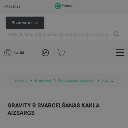
67994044
Biznesam
LV
Ienākt
Sākums
Brīvie svari
Svarcelšanas aksesuāri
Gravity R svarcelšanas kakla aizsargs
GRAVITY R SVARCELŠANAS KAKLA
AIZSARGS