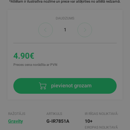
*Attēlam ir ilustratīva nozīme un prece var atšķirties no attēlā redzamā.
DAUDZUMS
4.90€
Preces cena norādīta ar PVN
pievienot grozam
RAŽOTĀJS
ARTIKULS
IR RĪGAS NOLIKTAVĀ:
Gravity
G-IR7851A
10+
EIROPAS NOLIKTAVĀ