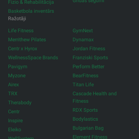
Grīdas segumi
Fizio & Rehabilitācija
Basketbola inventārs
Ražotāji
Life Fitness
GymNext
Merrithew Pilates
Dynamax
Centr x Hyrox
Jordan Fitness
WellnessSpace Brands
Franziski Sports
Pavigym
Perform Better
Myzone
BearFitness
Airex
Titan Life
TRX
Cascade Health and
Fitness
Therabody
RDX Sports
Centr
Bodylastics
Inspire
Bulgarian Bag
Eleiko
Element Fitness
WellSystem