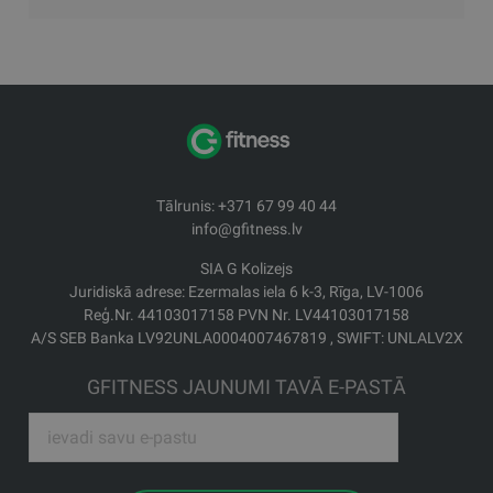
Tālrunis: +371 67 99 40 44
info@gfitness.lv
SIA G Kolizejs
Juridiskā adrese: Ezermalas iela 6 k-3, Rīga, LV-1006
Reģ.Nr. 44103017158 PVN Nr. LV44103017158
A/S SEB Banka LV92UNLA0004007467819 , SWIFT: UNLALV2X
GFITNESS JAUNUMI TAVĀ E-PASTĀ