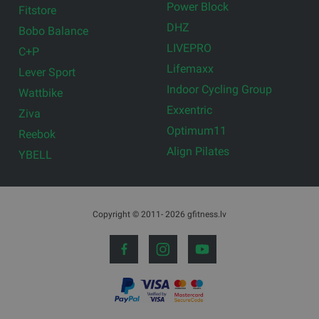
Power Block
Fitstore
DHZ
Bobo Balance
LIVEPRO
C+P
Lifemaxx
Lever Sport
Indoor Cycling Group
Wattbike
Exxentric
Ziva
Optimum11
Reebok
Align Pilates
YBELL
Copyright © 2011- 2026 gfitness.lv