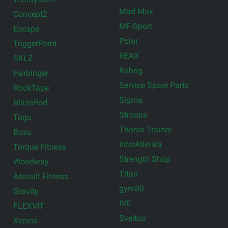
Mad Max
Concept2
MF-Sport
Escape
Polar
TriggerPoint
REAX
SKLZ
Rubrig
Harbinger
Service Spare Parts
RockTape
Sigma
BlazePod
Stroops
Togu
Thorax Trainer
Bosu
InterAtletika
Torque Fitness
Strength Shop
Woodway
Titan
Assault Fitness
gym80
Gravity
IVE
FLEXVIT
Sveltus
Xenios