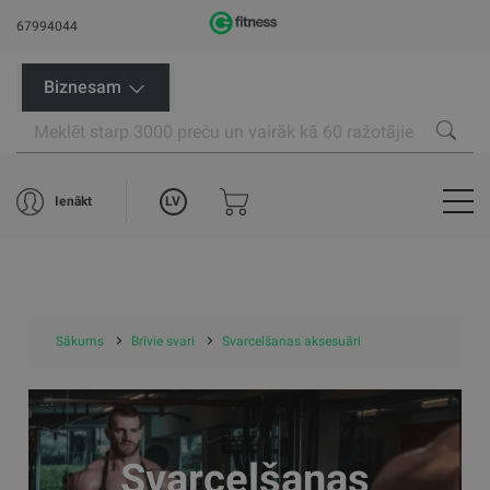
67994044
Biznesam
LV
Ienākt
Sākums
Brīvie svari
Svarcelšanas aksesuāri
Svarcelšanas