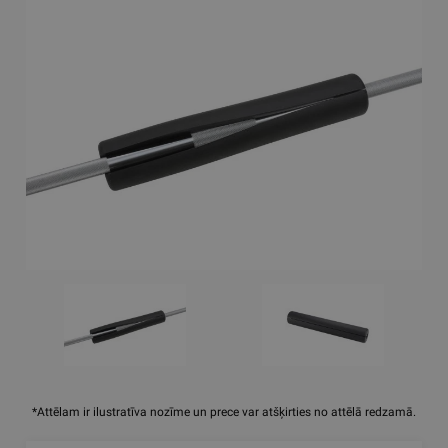
*Attēlam ir ilustratīva nozīme un prece var atšķirties no attēlā redzamā.