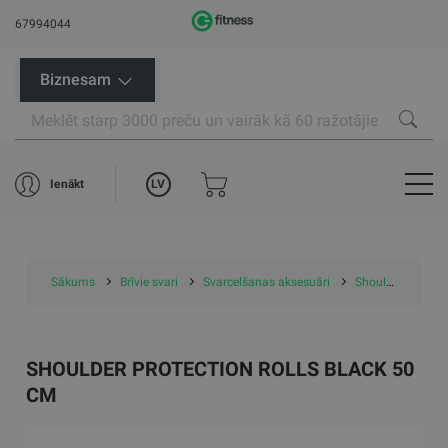
67994044
Biznesam
LV
Ienākt
Sākums
Brīvie svari
Svarcelšanas aksesuāri
Shoulder protection rolls black 50 cm
SHOULDER PROTECTION ROLLS BLACK 50
CM