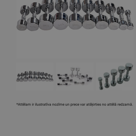
*Attēlam ir ilustratīva nozīme un prece var atšķirties no attēlā redzamā.