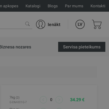
un apkopes
Katalogi
Blogs
Par mums
Kontakti
LV
Ienākt
Biznesa nozares
Servisa pieteikums
7kg
(2)
34.29 €
G-DM-001G-7