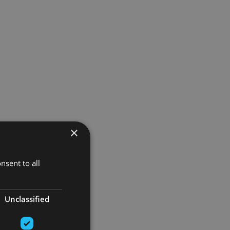
×
nsent to all
Unclassified