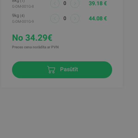
8kg
(1)
39.18 €
G-DM-001G-8
9kg
(4)
44.08 €
G-DM-001G-9
No 34.29€
Preces cena norādīta ar PVN
Pasūtīt