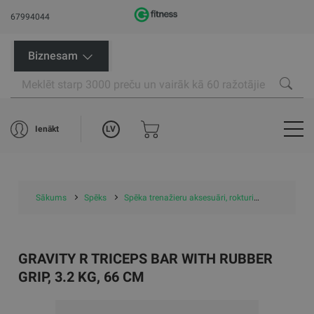
67994044
Biznesam
LV
Ienākt
Sākums
Spēks
Spēka trenažieru aksesuāri, rokturi
Gravity R T
GRAVITY R TRICEPS BAR WITH RUBBER
GRIP, 3.2 KG, 66 CM