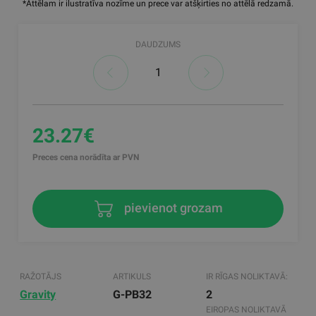
*Attēlam ir ilustratīva nozīme un prece var atšķirties no attēlā redzamā.
DAUDZUMS
23.27€
Preces cena norādīta ar PVN
pievienot grozam
RAŽOTĀJS
ARTIKULS
IR RĪGAS NOLIKTAVĀ:
Gravity
G-PB32
2
EIROPAS NOLIKTAVĀ