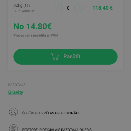
32kg
(16)
118.40 €
G-IR14000-32
No 14.80€
Preces cena norādīta ar PVN
Pasūtīt
RAŽOTĀJS
Gravity
ŠO ZĪMOLU IZVĒLAS PROFESIONĀĻI
FITSTORE IR OFICIĀLAIS RAŽOTĀJA DĪLERIS