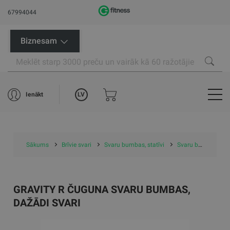
67994044
Biznesam
LV
Ienākt
Sākums
Brīvie svari
Svaru bumbas, statīvi
Svaru bumbas
GRAVITY R ČUGUNA SVARU BUMBAS,
DAŽĀDI SVARI