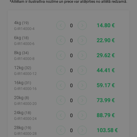
*Attēlam ir ilustratīva nozīme un prece var atšķirties no attēlā redzamā.
4kg
(19)
14.80 €
G-IR14000-4
6kg
(18)
22.90 €
G-IR14000-6
8kg
(34)
29.62 €
G-IR14000-8
12kg
(32)
44.41 €
G-IR14000-12
16kg
(31)
59.17 €
G-IR14000-16
20kg
(8)
73.99 €
G-IR14000-20
24kg
(18)
88.79 €
G-IR14000-24
28kg
(19)
103.58 €
G-IR14000-28