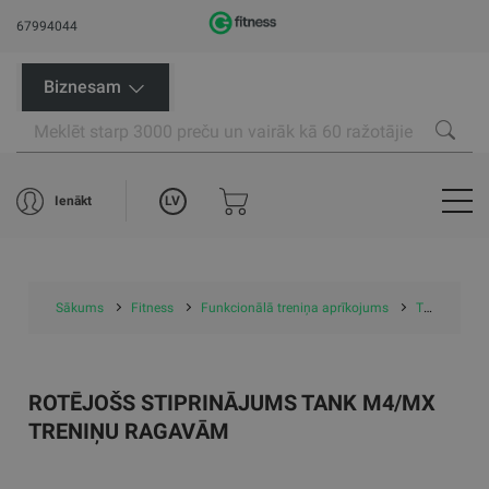
67994044
Biznesam
LV
Ienākt
Sākums
Fitness
Funkcionālā treniņa aprīkojums
Treniņu ragavas
ROTĒJOŠS STIPRINĀJUMS TANK M4/MX
TRENIŅU RAGAVĀM