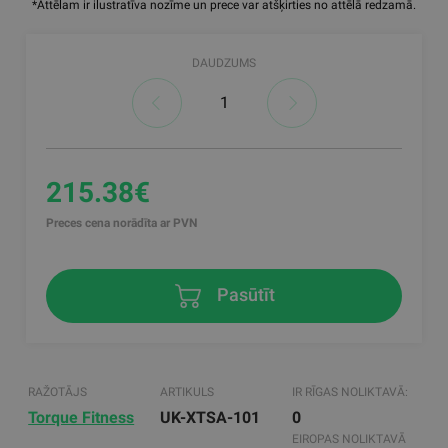
*Attēlam ir ilustratīva nozīme un prece var atšķirties no attēlā redzamā.
DAUDZUMS
215.38€
Preces cena norādīta ar PVN
Pasūtīt
RAŽOTĀJS
ARTIKULS
IR RĪGAS NOLIKTAVĀ:
Torque Fitness
UK-XTSA-101
0
EIROPAS NOLIKTAVĀ