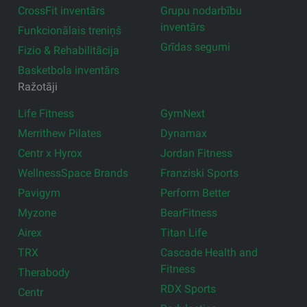
CrossFit inventārs
Grupu nodarbību
inventārs
Funkcionālais treniņš
Grīdas segumi
Fizio & Rehabilitācija
Basketbola inventārs
Ražotāji
Life Fitness
GymNext
Merrithew Pilates
Dynamax
Centr x Hyrox
Jordan Fitness
WellnessSpace Brands
Franziski Sports
Pavigym
Perform Better
Myzone
BearFitness
Airex
Titan Life
TRX
Cascade Health and
Fitness
Therabody
RDX Sports
Centr