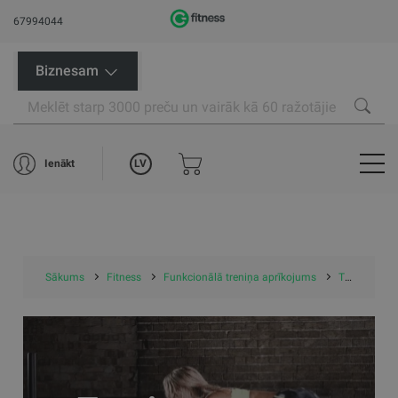
67994044
Biznesam
LV
Ienākt
Sākums
Fitness
Funkcionālā treniņa aprīkojums
Treniņu ragavas