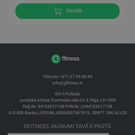
Pasūtīt
Tālrunis: +371 67 99 40 44
info@gfitness.lv
SIA G Kolizejs
Juridiskā adrese: Ezermalas iela 6 k-3, Rīga, LV-1006
Reģ.Nr. 44103017158 PVN Nr. LV44103017158
A/S SEB Banka LV92UNLA0004007467819 , SWIFT: UNLALV2X
GFITNESS JAUNUMI TAVĀ E-PASTĀ