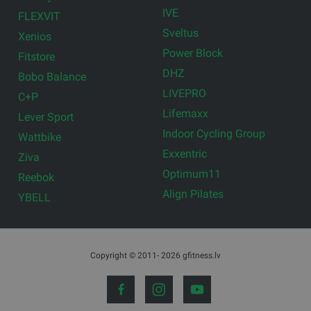
IVE
FLEXVIT
Sveltus
Xenios
Power Block
Fitstore
DHZ
Bobo Balance
LIVEPRO
C+P
Lifemaxx
Lever Sport
Indoor Cycling Group
Wattbike
Exxentric
Ziva
Optimum11
Reebok
Align Pilates
YBELL
Copyright © 2011- 2026 gfitness.lv