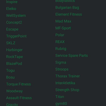
Bodylastics
Inspire
Bulgarian Bag
Eleiko
Element Fitness
WellSystem
Mad Max
Concept2
MF-Sport
Escape
Polar
TriggerPoint
REAX
SKLZ
Rubrig
Harbinger
Service Spare Parts
RockTape
Sigma
BlazePod
Stroops
Togu
Thorax Trainer
Bosu
InterAtletika
Torque Fitness
Strength Shop
Woodway
Titan
Assault Fitness
gym80
Gravity