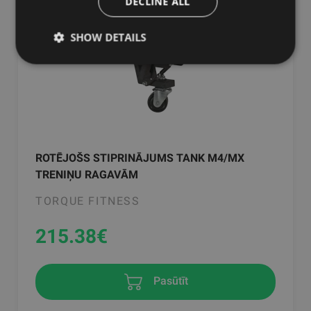
DECLINE ALL
SHOW DETAILS
ROTĒJOŠS STIPRINĀJUMS TANK M4/MX
TRENIŅU RAGAVĀM
TORQUE FITNESS
215.38
€
Pasūtīt