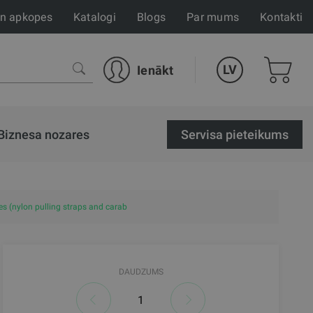
un apkopes
Katalogi
Blogs
Par mums
Kontakti
LV
Ienākt
Biznesa nozares
Servisa pieteikums
s (nylon pulling straps and carab
DAUDZUMS