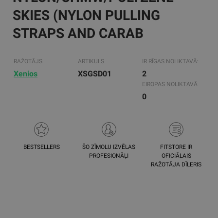
SKIES (NYLON PULLING
STRAPS AND CARAB
RAŽOTĀJS
ARTIKULS
IR RĪGAS NOLIKTAVĀ:
Xenios
XSGSD01
2
EIROPAS NOLIKTAVĀ
0
BESTSELLERS
ŠO ZĪMOLU IZVĒLAS
FITSTORE IR
PROFESIONĀĻI
OFICIĀLAIS
RAŽOTĀJA DĪLERIS