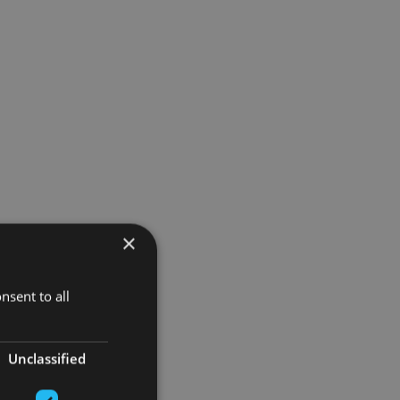
×
nsent to all
Unclassified