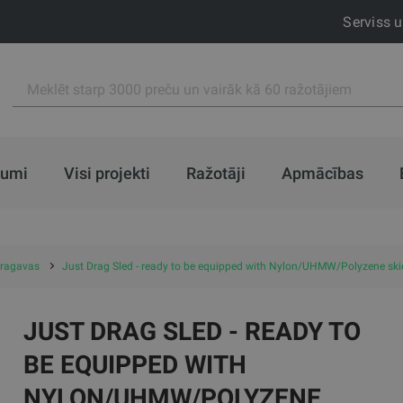
Serviss 
jumi
Visi projekti
Ražotāji
Apmācības
 ragavas
Just Drag Sled - ready to be equipped with Nylon/UHMW/Polyzene skie
JUST DRAG SLED - READY TO
BE EQUIPPED WITH
NYLON/UHMW/POLYZENE