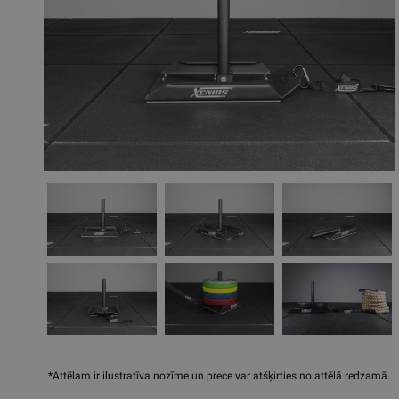
*Attēlam ir ilustratīva nozīme un prece var atšķirties no attēlā redzamā.