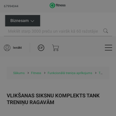
67994044
Biznesam
LV
Ienākt
Sākums
Fitness
Funkcionālā treniņa aprīkojums
Treniņu ragavas
VLIKŠANAS SIKSNU KOMPLEKTS TANK
TRENIŅU RAGAVĀM