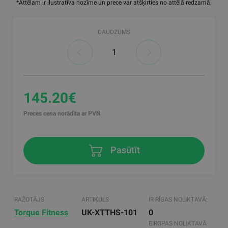
*Attēlam ir ilustratīva nozīme un prece var atšķirties no attēlā redzamā.
DAUDZUMS
145.20€
Preces cena norādīta ar PVN
Pasūtīt
RAŽOTĀJS
ARTIKULS
IR RĪGAS NOLIKTAVĀ:
Torque Fitness
UK-XTTHS-101
0
EIROPAS NOLIKTAVĀ