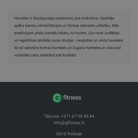
Hanteles ir daudzpusīgs piederums, kas nodrošina vispārēju
spēka treniņu, rehabilitācijas un fitnesa elementu attīstību. Mēs
piedāvājam plašu hanteļu klāstu, no kuriem Jūs varat izvēlēties
un iegādāties labākās savai studijai - neoprēna un vinila hanteles,
kā arī sešstūra formas hanteles un čuguna hanteles un citas par
vislabāko cenu attiecībā pret kvalitāti.
Tālrunis: +371 67 99 40 44
info@gfitness.lv
SIA G Kolizejs