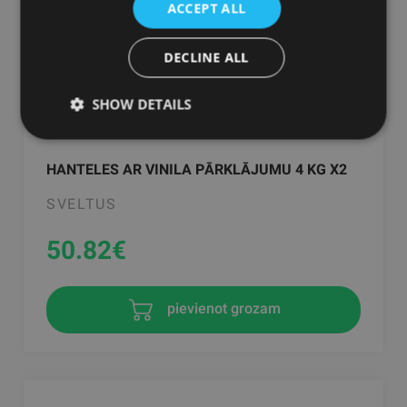
ACCEPT ALL
DECLINE ALL
SHOW DETAILS
HANTELES AR VINILA PĀRKLĀJUMU 4 KG X2
SVELTUS
50.82
€
pievienot grozam