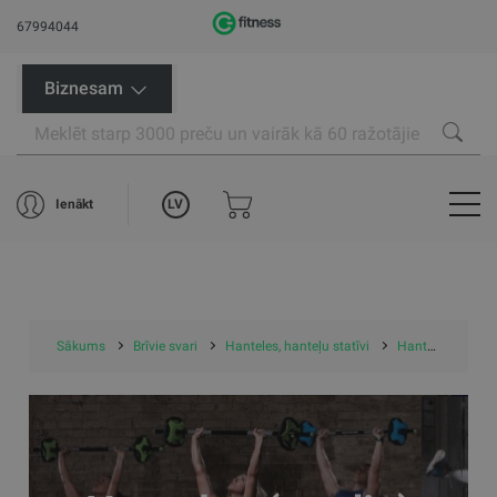
67994044
Biznesam
LV
Ienākt
Sākums
Brīvie svari
Hanteles, hanteļu statīvi
Hanteles, statīvi, komplekti (studio)