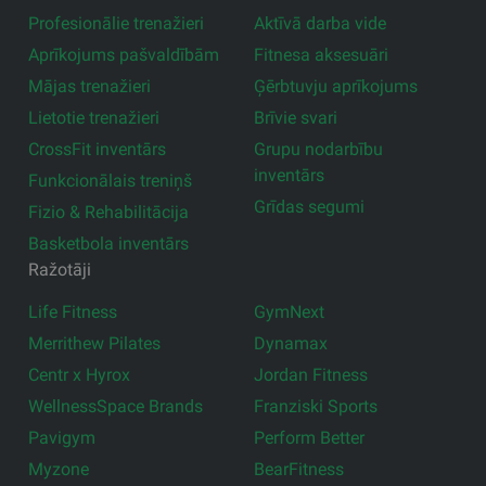
Profesionālie trenažieri
Aktīvā darba vide
Aprīkojums pašvaldībām
Fitnesa aksesuāri
Mājas trenažieri
Ģērbtuvju aprīkojums
Lietotie trenažieri
Brīvie svari
CrossFit inventārs
Grupu nodarbību
inventārs
Funkcionālais treniņš
Grīdas segumi
Fizio & Rehabilitācija
Basketbola inventārs
Ražotāji
Life Fitness
GymNext
Merrithew Pilates
Dynamax
Centr x Hyrox
Jordan Fitness
WellnessSpace Brands
Franziski Sports
Pavigym
Perform Better
Myzone
BearFitness