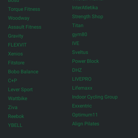
Bosu
InterAtletika
Torque Fitness
Strength Shop
Woodway
Titan
Assault Fitness
gym80
Gravity
IVE
FLEXVIT
Sveltus
Xenios
Power Block
Fitstore
DHZ
Bobo Balance
LIVEPRO
C+P
Lifemaxx
Lever Sport
Indoor Cycling Group
Wattbike
Exxentric
Ziva
Optimum11
Reebok
Align Pilates
YBELL