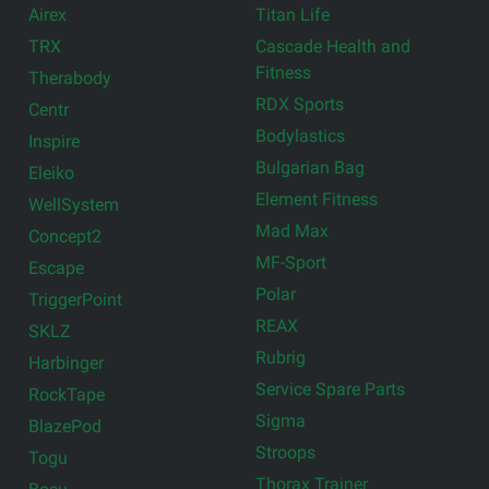
Airex
Titan Life
TRX
Cascade Health and
Fitness
Therabody
RDX Sports
Centr
Bodylastics
Inspire
Bulgarian Bag
Eleiko
Element Fitness
WellSystem
Mad Max
Concept2
MF-Sport
Escape
Polar
TriggerPoint
REAX
SKLZ
Rubrig
Harbinger
Service Spare Parts
RockTape
Sigma
BlazePod
Stroops
Togu
Thorax Trainer