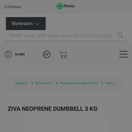
67994044
Biznesam
LV
Ienākt
Sākums
Brīvie svari
Hanteles, hanteļu statīvi
Hanteles, statīvi, komplekti (studio)
ZIVA NEOPRENE DUMBBELL 3 KG