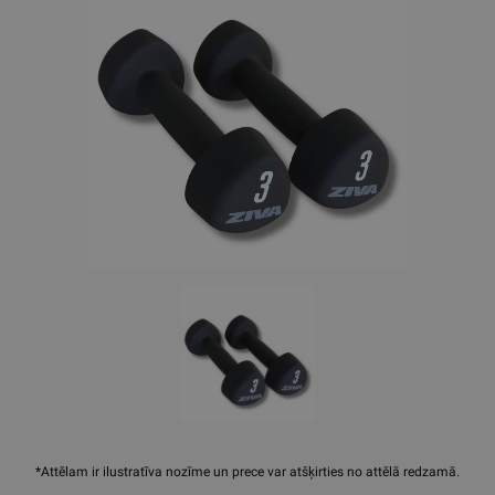
*Attēlam ir ilustratīva nozīme un prece var atšķirties no attēlā redzamā.