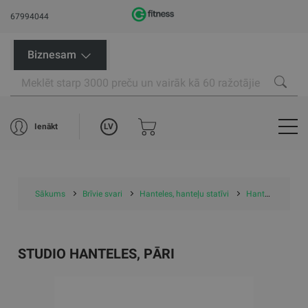
67994044
Biznesam
LV
Ienākt
Sākums
Brīvie svari
Hanteles, hanteļu statīvi
Hanteles, statīvi, komplekti (studio)
STUDIO HANTELES, PĀRI