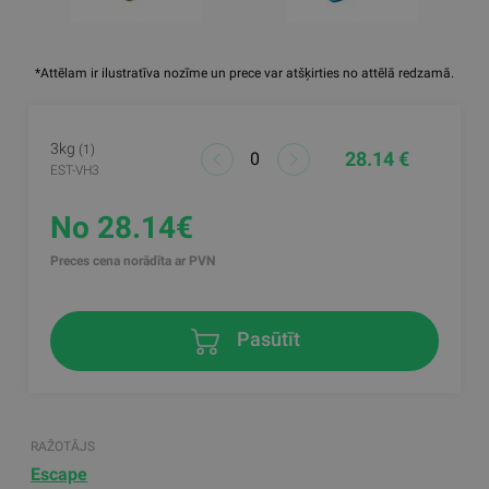
*Attēlam ir ilustratīva nozīme un prece var atšķirties no attēlā redzamā.
3kg
(1)
28.14 €
EST-VH3
No 28.14€
Preces cena norādīta ar PVN
Pasūtīt
RAŽOTĀJS
Escape