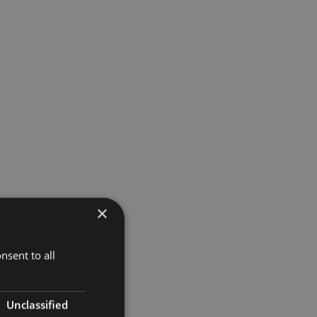
×
nsent to all
Unclassified