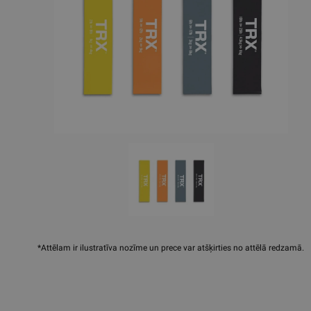
*Attēlam ir ilustratīva nozīme un prece var atšķirties no attēlā redzamā.