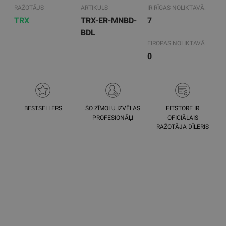
RAŽOTĀJS
ARTIKULS
IR RĪGAS NOLIKTAVĀ:
TRX
TRX-ER-MNBD-
7
BDL
EIROPAS NOLIKTAVĀ
0
BESTSELLERS
ŠO ZĪMOLU IZVĒLAS
FITSTORE IR
PROFESIONĀĻI
OFICIĀLAIS
RAŽOTĀJA DĪLERIS