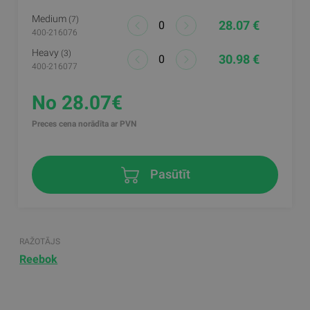
Medium
(7)
28.07 €
400-216076
Heavy
(3)
30.98 €
400-216077
No 28.07€
Preces cena norādīta ar PVN
Pasūtīt
RAŽOTĀJS
Reebok