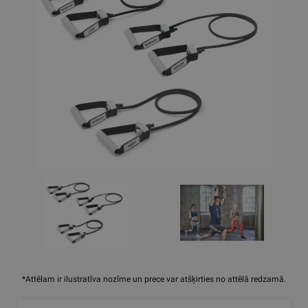
*Attēlam ir ilustratīva nozīme un prece var atšķirties no attēlā redzamā.