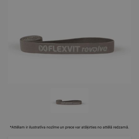
*Attēlam ir ilustratīva nozīme un prece var atšķirties no attēlā redzamā.