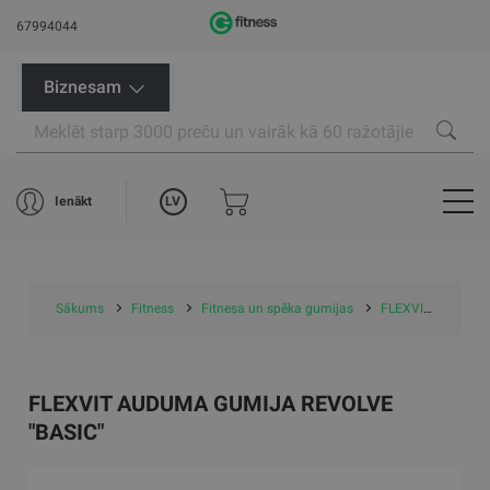
67994044
Biznesam
LV
Ienākt
Sākums
Fitness
Fitnesa un spēka gumijas
FLEXVIT treniņu gumijas
FLEXVIT AUDUMA GUMIJA REVOLVE
"BASIC"