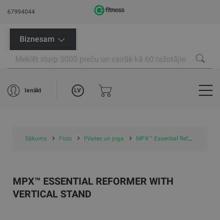
67994044
Biznesam
LV
Ienākt
Sākums
Fizio
Pilates un joga
MPX™ Essential Reformer with Vertical Stand
MPX™ ESSENTIAL REFORMER WITH
VERTICAL STAND