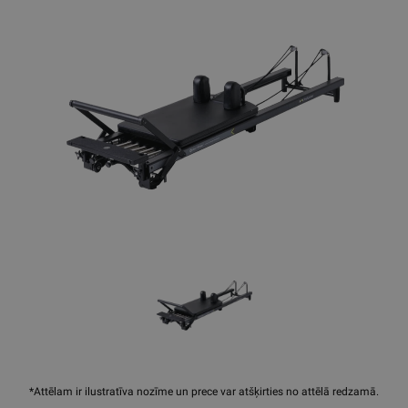
*Attēlam ir ilustratīva nozīme un prece var atšķirties no attēlā redzamā.