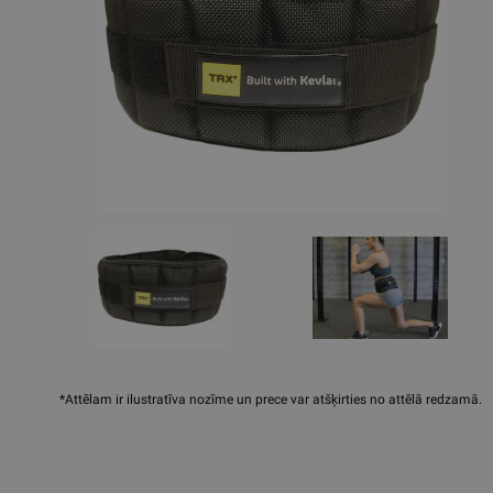
*Attēlam ir ilustratīva nozīme un prece var atšķirties no attēlā redzamā.