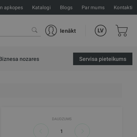
un apkopes
Katalogi
Blogs
Par mums
Kontakti
LV
Ienākt
Biznesa nozares
Servisa pieteikums
DAUDZUMS