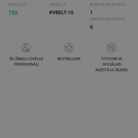
RAŽOTĀJS
ARTIKULS
IR RĪGAS NOLIKTAVĀ:
TRX
KVBELT-10
1
EIROPAS NOLIKTAVĀ
0
ŠO ZĪMOLU IZVĒLAS
BESTSELLERS
FITSTORE IR
PROFESIONĀĻI
OFICIĀLAIS
RAŽOTĀJA DĪLERIS