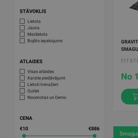
STĀVOKLIS
Lietots
Jauns
Mazlietots
Bojāts iepakojums
GRAVIT
SMAGU
FITST
ATLAIDES
Visas atlaides
No 
Karstie piedāvājumi
Lietoti trenažieri
Outlet
Nocenotas un Demo
CENA
€10
€886
Smagum