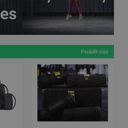
es
Parādīt visu