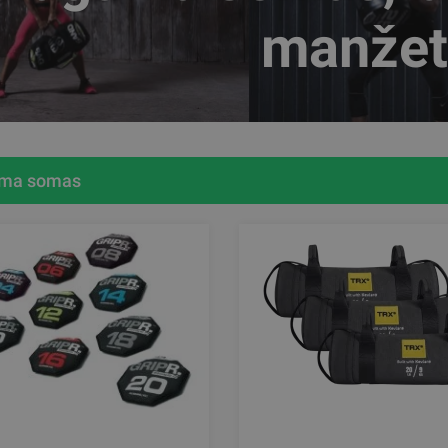
manžet
ma somas