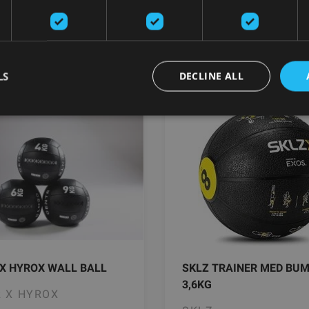
LS
DECLINE ALL
ma bumbas
X HYROX WALL BALL
SKLZ TRAINER MED BUM
3,6KG
 X HYROX