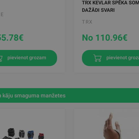
TRX KEVLAR SPĒKA SOM
DAŽĀDI SVARI
PE
TRX
55.78
€
No 110.96
€
pievienot grozam
pievienot gro
n kāju smaguma manžetes