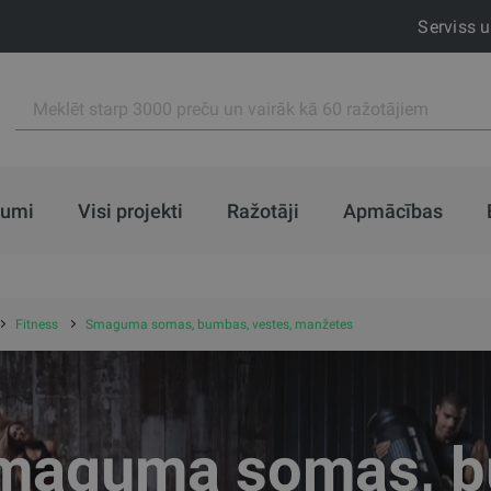
Serviss 
jumi
Visi projekti
Ražotāji
Apmācības
Fitness
Smaguma somas, bumbas, vestes, manžetes
maguma somas, bu