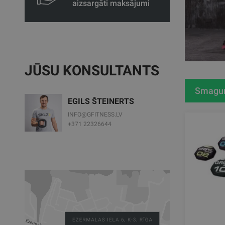
aizsargāti maksājumi
JŪSU KONSULTANTS
Smagu
EGILS ŠTEINERTS
INFO@GFITNESS.LV
+371 22326644