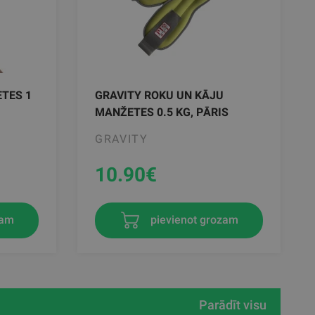
TES 1
GRAVITY ROKU UN KĀJU
MANŽETES 0.5 KG, PĀRIS
GRAVITY
10.90
€
zam
pievienot grozam
Parādīt visu