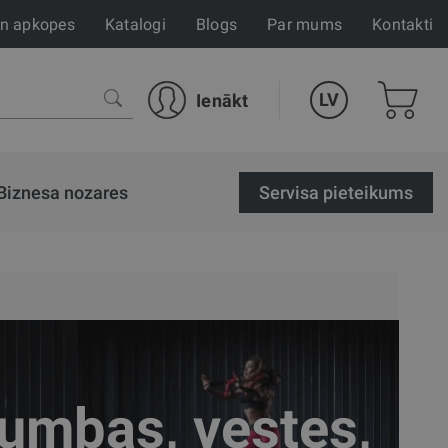
un apkopes
Katalogi
Blogs
Par mums
Kontakti
LV
Ienākt
Biznesa nozares
Servisa pieteikums
mbas, vestes,