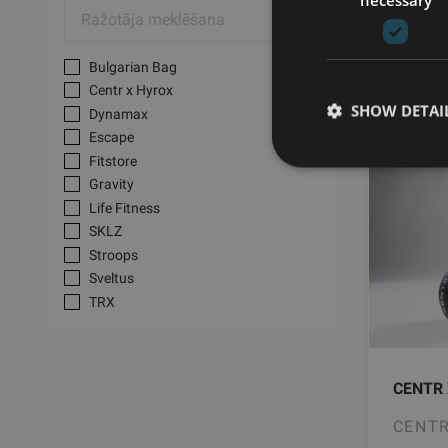
Bulgarian Bag
Centr x Hyrox
SHOW DETAI
Smagu
Dynamax
Escape
Fitstore
Gravity
Life Fitness
SKLZ
Stroops
Sveltus
TRX
CENTR 
CENTR