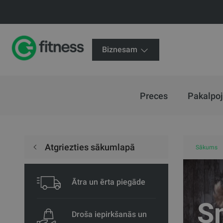
Biznesam
Preces
Pakalpo
Atgriezties sākumlapā
Sākums
Ātra un ērta piegāde
S
Droša iepirkšanās un