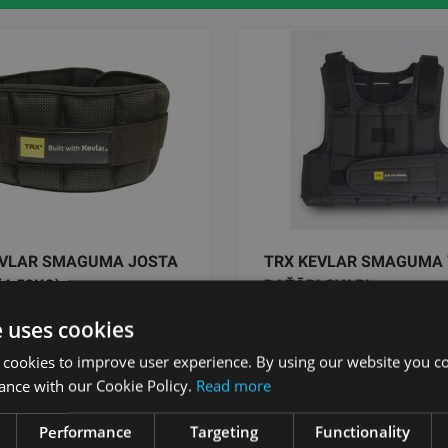
EVLAR SMAGUMA JOSTA
TRX KEVLAR SMAGUMA 
(4.53KG)
DAŽĀDI SVARI
TRX
e uses cookies
 cookies to improve user experience. By using our website you co
.95
€
No 279.95
€
ance with our Cookie Policy.
Read more
Performance
Targeting
Functionality
pievienot grozam
pievienot gro