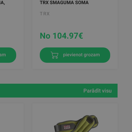
A,
TRX SMAGUMA SOMA
TRX
No 104.97
€
zam
pievienot grozam
Parādīt visu