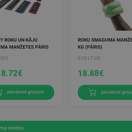
Y ROKU UN KĀJU
ROKU SMAGUMA MANŽE
MA MANŽETES PĀRIS
KG (PĀRIS)
ORE
SVELTUS
18.72
€
18.88
€
pievienot gro
pievienot grozam
a vestes