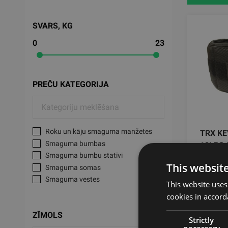
SVARS, KG
0
23
PREČU KATEGORIJA
Roku un kāju smaguma manžetes
TRX K
Smaguma bumbas
10LBS 
Smaguma bumbu statīvi
TRX
This websit
Smaguma somas
Smaguma vestes
This website uses
199
cookies in accord
ZĪMOLS
Strictly
necessary