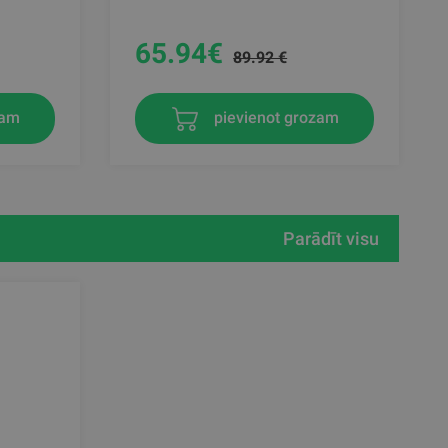
65.94
€
89.92 €
zam
pievienot grozam
Parādīt visu