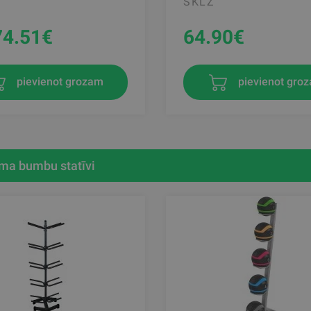
SKLZ
74.51
€
64.90
€
pievienot gro
pievienot grozam
a bumbu statīvi