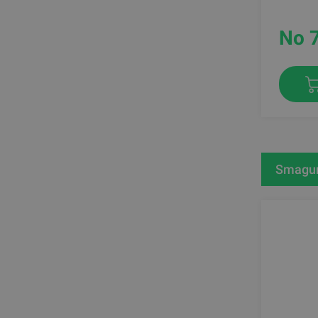
No 
Smagum