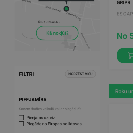
GRIPR
ESCA
Kā nokļūt?
No 
FILTRI
NODZĒST VISU
Roku u
PIEEJAMĪBA
Saņem šodien veikalā vai ar piegādi rīt
Pieejams uzreiz
Piegāde no Eiropas noliktavas