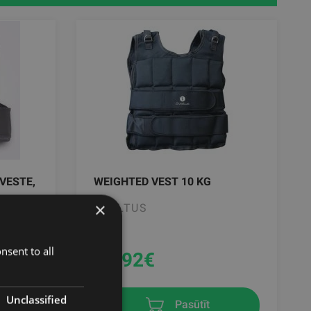
VESTE,
WEIGHTED VEST 10 KG
×
SVELTUS
nsent to all
62.92
€
Unclassified
Pasūtīt
zam