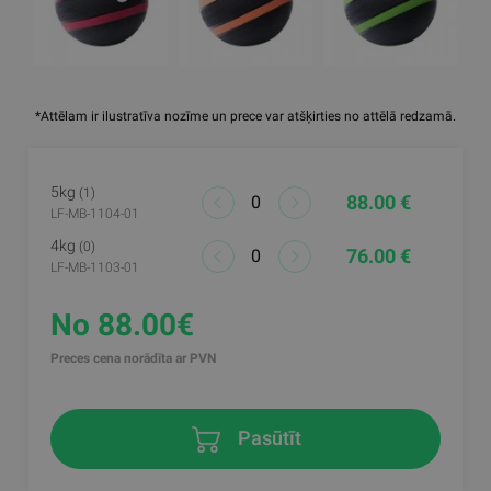
*Attēlam ir ilustratīva nozīme un prece var atšķirties no attēlā redzamā.
5kg
(1)
88.00 €
LF-MB-1104-01
4kg
(0)
76.00 €
LF-MB-1103-01
No 88.00€
Preces cena norādīta ar PVN
Pasūtīt