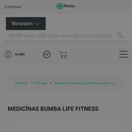
67994044
Biznesam
LV
Ienākt
Sākums
Fitness
Smaguma somas, bumbas, vestes, manžetes
MEDICĪNAS BUMBA LIFE FITNESS