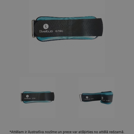
*Attēlam ir ilustratīva nozīme un prece var atšķirties no attēlā redzamā.