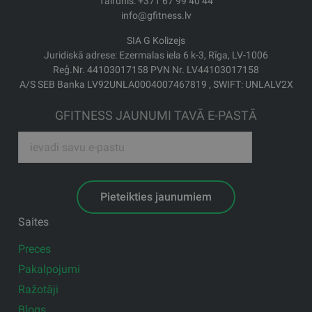
Tālrunis: +371 67 99 40 44
info@gfitness.lv
SIA G Kolizejs
Juridiskā adrese: Ezermalas iela 6 k-3, Rīga, LV-1006
Reģ.Nr. 44103017158 PVN Nr. LV44103017158
A/S SEB Banka LV92UNLA0004007467819 , SWIFT: UNLALV2X
GFITNESS JAUNUMI TAVĀ E-PASTĀ
Pieteikties jaunumiem
Saites
Preces
Pakalpojumi
Ražotāji
Blogs