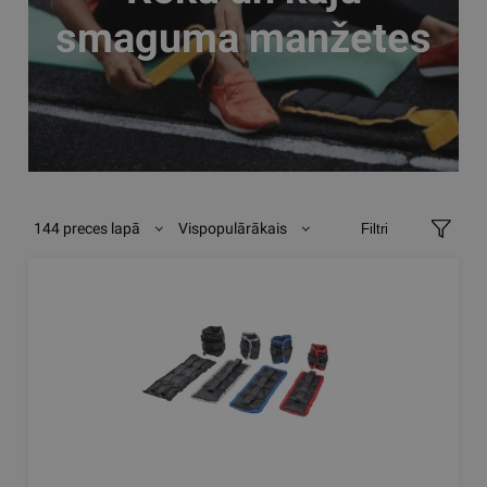
smaguma manžetes
144 preces lapā
Vispopulārākais
Filtri