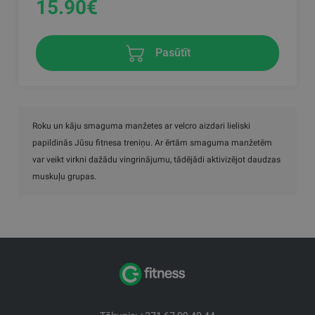
15.90
€
Pasūtīt
Roku un kāju smaguma manžetes ar velcro aizdari lieliski
papildinās Jūsu fitnesa treniņu. Ar ērtām smaguma manžetēm
var veikt virkni dažādu vingrinājumu, tādējādi aktivizējot daudzas
muskuļu grupas.