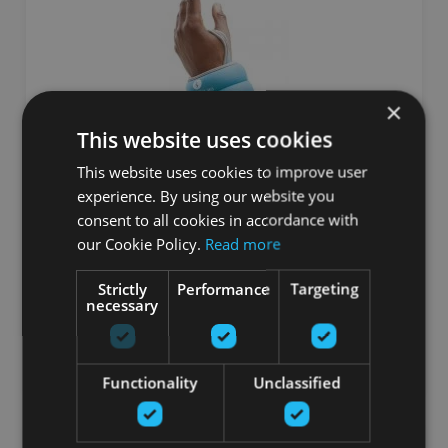
×
This website uses cookies
This website uses cookies to improve user
experience. By using our website you
ROKU SMAGUMA MANŽETES 500 G (PĀRIS)
consent to all cookies in accordance with
SVELTUS
our Cookie Policy.
Read more
15.73
€
Strictly
Performance
Targeting
necessary
pievienot grozam
Functionality
Unclassified