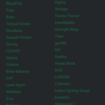
Sigma
BlazePod
Stroops
Togu
Thorax Trainer
Bosu
InterAtletika
Torque Fitness
Strength Shop
Woodway
Titan
Assault Fitness
gym80
Gravity
IVE
FLEXVIT
Sveltus
Xenios
Power Block
Fitstore
DHZ
Bobo Balance
LIVEPRO
C+P
Lifemaxx
Lever Sport
Indoor Cycling Group
Wattbike
Exxentric
Ziva
Optimum11