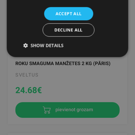
ACCEPT ALL
DECLINE ALL
SHOW DETAILS
ROKU SMAGUMA MANŽETES 2 KG (PĀRIS)
SVELTUS
24.68
€
pievienot grozam