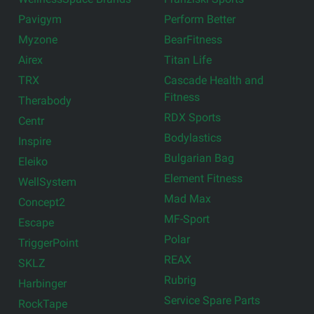
Pavigym
Perform Better
Myzone
BearFitness
Airex
Titan Life
TRX
Cascade Health and
Fitness
Therabody
RDX Sports
Centr
Bodylastics
Inspire
Bulgarian Bag
Eleiko
Element Fitness
WellSystem
Mad Max
Concept2
MF-Sport
Escape
Polar
TriggerPoint
REAX
SKLZ
Rubrig
Harbinger
Service Spare Parts
RockTape