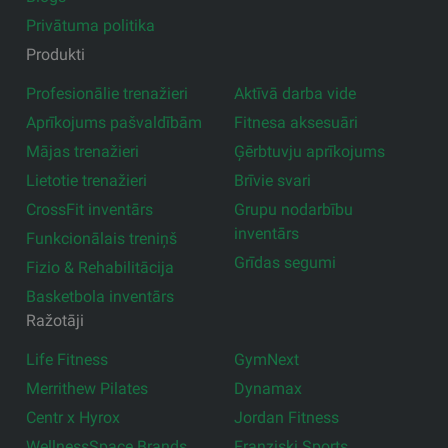
Privātuma politika
Produkti
Profesionālie trenažieri
Aktīvā darba vide
Aprīkojums pašvaldībām
Fitnesa aksesuāri
Mājas trenažieri
Ģērbtuvju aprīkojums
Lietotie trenažieri
Brīvie svari
CrossFit inventārs
Grupu nodarbību
inventārs
Funkcionālais treniņš
Grīdas segumi
Fizio & Rehabilitācija
Basketbola inventārs
Ražotāji
Life Fitness
GymNext
Merrithew Pilates
Dynamax
Centr x Hyrox
Jordan Fitness
WellnessSpace Brands
Franziski Sports