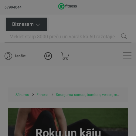
67994044
Biznesam
LV
Ienākt
Sākums
Fitness
Smaguma somas, bumbas, vestes, manžetes
Roku un kāju