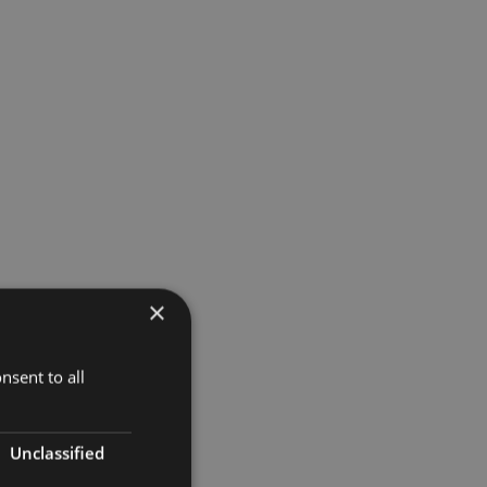
×
nsent to all
Unclassified