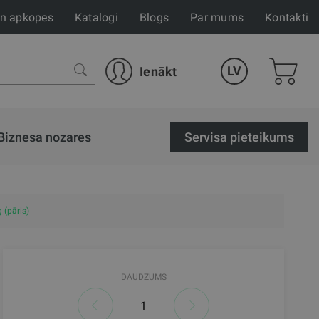
un apkopes
Katalogi
Blogs
Par mums
Kontakti
LV
Ienākt
Biznesa nozares
Servisa pieteikums
(pāris)
DAUDZUMS