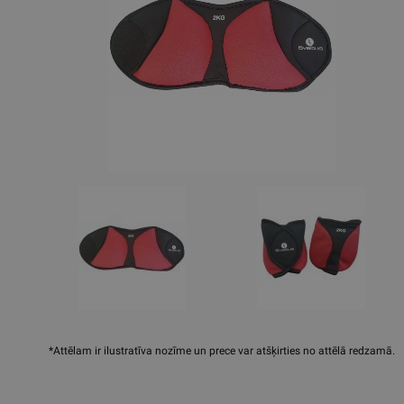
*Attēlam ir ilustratīva nozīme un prece var atšķirties no attēlā redzamā.