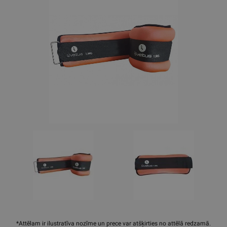
*Attēlam ir ilustratīva nozīme un prece var atšķirties no attēlā redzamā.